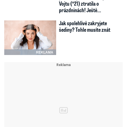
Vojtu (†21) ztratila o
prázdninách! Ještě…
Jak spolehlivě zakryjete
šediny? Tohle musíte znát
REKLAMA