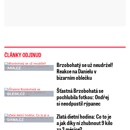
ČLÁNKY ODJINUD
Brzobohatý se už neudržel!
AHA.CZ
Reakce na Danielu v
bizarním oblečku
Šťastná Brzobohatá se
BLESK.CZ
pochlubila fotkou: Ondřej
si neodpustil rýpanec
Zlatá dietní hodina: Co to je
DÁMA.CZ
a jak díky ní zhubnout 9 kilo
za 3 měsíce?