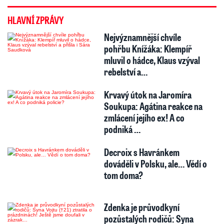
HLAVNÍ ZPRÁVY
Nejvýznamnější chvíle
pohřbu Knížáka: Klempíř
mluvil o hádce, Klaus vzýval
rebelství a…
Krvavý útok na Jaromíra
Soukupa: Agátina reakce na
zmlácení jejího ex! A co
podniká …
Decroix s Havránkem
dováděli v Polsku, ale… Vědí o
tom doma?
Zdenka je průvodkyní
pozůstalých rodičů: Syna