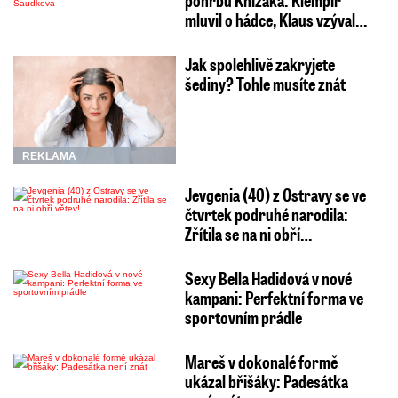
mluvil o hádce, Klaus vzýval…
Jak spolehlivě zakryjete
šediny? Tohle musíte znát
REKLAMA
Jevgenia (40) z Ostravy se ve
čtvrtek podruhé narodila:
Zřítila se na ni obří…
Sexy Bella Hadidová v nové
kampani: Perfektní forma ve
sportovním prádle
Mareš v dokonalé formě
ukázal břišáky: Padesátka