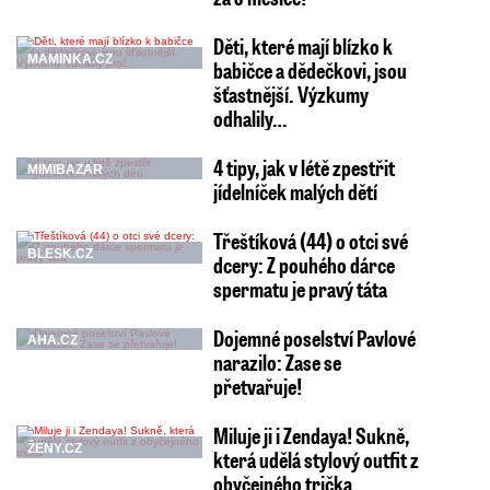
Děti, které mají blízko k
MAMINKA.CZ
babičce a dědečkovi, jsou
šťastnější. Výzkumy
odhalily…
4 tipy, jak v létě zpestřit
MIMIBAZAR
jídelníček malých dětí
Třeštíková (44) o otci své
BLESK.CZ
dcery: Z pouhého dárce
spermatu je pravý táta
Dojemné poselství Pavlové
AHA.CZ
narazilo: Zase se
přetvařuje!
Miluje ji i Zendaya! Sukně,
ŽENY.CZ
která udělá stylový outfit z
obyčejného trička