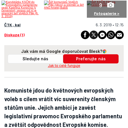
9
Fotogalerie >
ČTK , kal
6. 3. 2019 • 12:15
Diskuze (1)
Jak vám má Google doporučovat Blesk?
Sledujte nás
Preferujte nás
Jak to celé funguje
Komunisté jdou do květnových evropských
voleb s cílem vrátit víc suverenity členským
státům unie. Jejich ambicí je zavést
legislativní pravomoc Evropského parlamentu
a zvětšit odpovědnost Evropské komise.