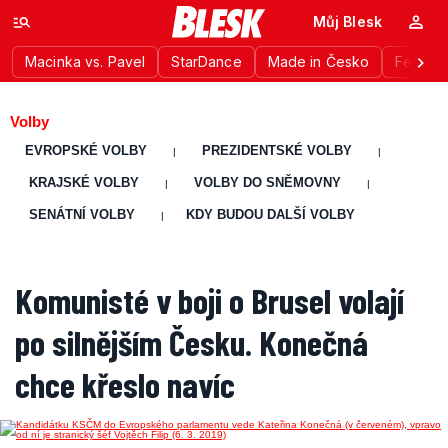
Můj Blesk
Macinka vs. Pavel
StarDance
Made in Česko
Festiva
Volby
EVROPSKÉ VOLBY
PREZIDENTSKÉ VOLBY
|
|
KRAJSKÉ VOLBY
VOLBY DO SNĚMOVNY
|
|
SENÁTNÍ VOLBY
KDY BUDOU DALŠÍ VOLBY
|
Komunisté v boji o Brusel volají
po silnějším Česku. Konečná
chce křeslo navíc