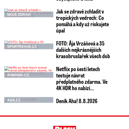
Jak se zdravě zchladit v
MOJE ZDRAVÍ
tropických vedrech: Co
pomáhá a kdy už riskujete
úpal
FOTO: Ája Vrzáňová a 35
SPORTREVUE.CZ
dalších nejkrásnějších
krasobruslařek všech dob
Netflix po šesti letech
testuje návrat
AVMANIA.CZ
předplatného zdarma. Ve
4K HDR ho nabízí…
Deník Aha! 8.8.2026
AHA.CZ