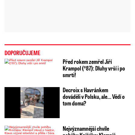
DOPORUČUJEME
Před rokem zemřel Jiří
Krampol (†87): Dluhy vrší i po
smrti!
Decroix s Havránkem
dováděli v Polsku, ale… Vědí o
tom doma?
Nejvýznamnější chvíle
pohřbu Knížáka: Klempíř