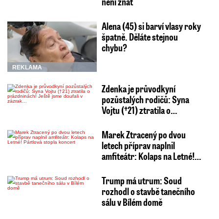
není znát
Alena (45) si barví vlasy roky
špatně. Děláte stejnou
chybu?
REKLAMA
Zdenka je průvodkyní
pozůstalých rodičů: Syna
Vojtu (†21) ztratila o…
Marek Ztracený po dvou
letech příprav naplnil
amfiteátr: Kolaps na Letné!…
Trump má utrum: Soud
rozhodl o stavbě tanečního
sálu v Bílém domě