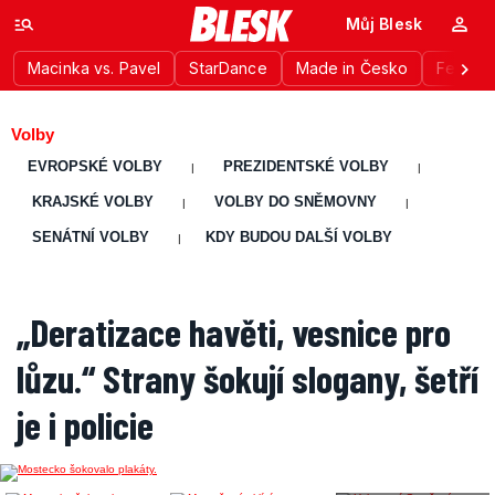
Můj Blesk
Macinka vs. Pavel
StarDance
Made in Česko
Festiva
Volby
EVROPSKÉ VOLBY
PREZIDENTSKÉ VOLBY
|
|
KRAJSKÉ VOLBY
VOLBY DO SNĚMOVNY
|
|
SENÁTNÍ VOLBY
KDY BUDOU DALŠÍ VOLBY
|
„Deratizace havěti, vesnice pro
lůzu.“ Strany šokují slogany, šetří
je i policie