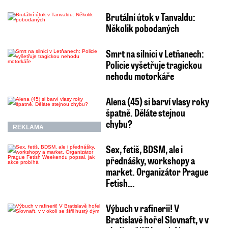
Brutální útok v Tanvaldu:
Několik pobodaných
Smrt na silnici v Letňanech:
Policie vyšetřuje tragickou
nehodu motorkáře
Alena (45) si barví vlasy roky
špatně. Děláte stejnou
chybu?
REKLAMA
Sex, fetiš, BDSM, ale i
přednášky, workshopy a
market. Organizátor Prague
Fetish…
Výbuch v rafinerii! V
Bratislavě hořel Slovnaft, v v