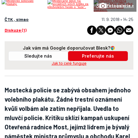
3
Fotogalerie >
ČTK , simao
11. 9. 2018 • 14:25
Diskuze (1)
Jak vám má Google doporučovat Blesk?
Sledujte nás
Preferujte nás
Jak to celé funguje
Mostecká policie se zabývá obsahem jednoho
volebního plakátu. Žádné trestní oznámení
kvůli volbám ale zatím nepřijala. Uvedla to
mluvčí policie. Kritiku sklízí kampaň uskupení
Otevřená radnice Most, jejímž lídrem je bývalý
náměstek ministra průmyslu a obchodu Karel