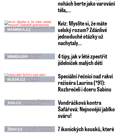
nohách berte jako varování
těla,…
Kvíz: Myslíte si, že máte
selský rozum? Zdánlivě
MAMINKA.CZ
jednoduché otázky už
nachytaly…
4 tipy, jak v létě zpestřit
MIMIBAZAR
jídelníček malých dětí
Speciální řečníci nad rakví
BLESK.CZ
režiséra Laurina (†91):
Rozbrečeli i dceru Sabinu
Vondráčková kontra
AHA.CZ
Šafářová: Nejnovější jablko
sváru!
7 ikonických kousků, které
ŽENY.CZ