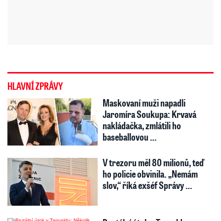
HLAVNÍ ZPRÁVY
Maskovaní muži napadli
Jaromíra Soukupa: Krvavá
nakládačka, zmlátili ho
baseballovou …
V trezoru měl 80 milionů, teď
ho policie obvinila. „Nemám
slov,“ říká exšéf Správy …