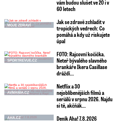
vám budou slušet ve 20 i v
60 letech
Jak se zdravě zchladit v
MOJE ZDRAVÍ
tropických vedrech: Co
pomáhá a kdy už riskujete
úpal
FOTO: Rajcovní kočička.
Neteř bývalého slavného
SPORTREVUE.CZ
brankáře Ikera Casillase
dráždí…
Netflix a 30
nejoblíbenějších filmů a
AVMANIA.CZ
seriálů v srpnu 2026. Najdu
si tě, akčňák…
Deník Aha! 7.8.2026
AHA.CZ