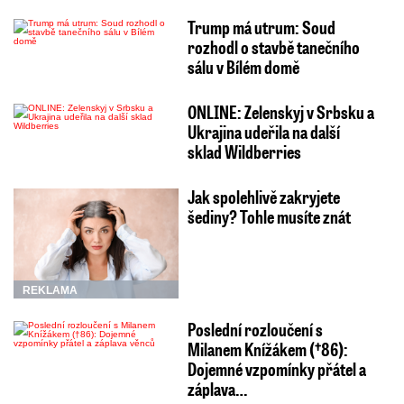
Trump má utrum: Soud
rozhodl o stavbě tanečního
sálu v Bílém domě
ONLINE: Zelenskyj v Srbsku a
Ukrajina udeřila na další
sklad Wildberries
Jak spolehlivě zakryjete
šediny? Tohle musíte znát
REKLAMA
Poslední rozloučení s
Milanem Knížákem (†86):
Dojemné vzpomínky přátel a
záplava…