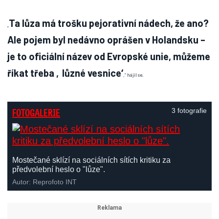
Ta lůza má trošku pejorativní nádech, že ano?
„
Ale pojem byl nedávno oprášen v Holandsku –
je to oficiální název od Evropské unie, můžeme
říkat třeba ‚lůzné vesnice‘
,“ hájil se.
FOTOGALERIE
3 fotografie
Mostečané sklízí na sociálních sítích kritiku za
předvolební heslo o "lůze".
Autor: Reprofoto INT