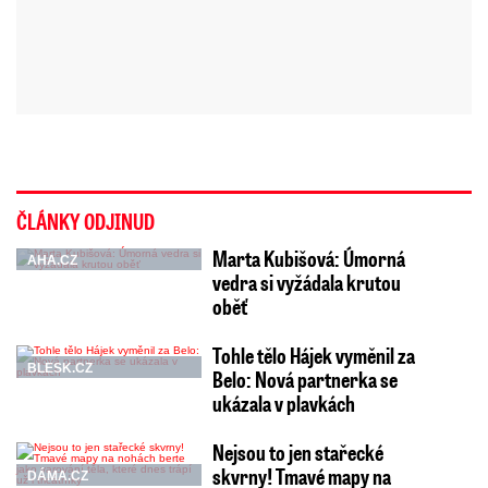
ČLÁNKY ODJINUD
Marta Kubišová: Úmorná
AHA.CZ
vedra si vyžádala krutou
oběť
Tohle tělo Hájek vyměnil za
BLESK.CZ
Belo: Nová partnerka se
ukázala v plavkách
Nejsou to jen stařecké
skvrny! Tmavé mapy na
DÁMA.CZ