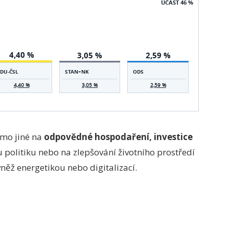
ÚČAST 46 %
4,40 %
3,05 %
2,59 %
DU-ČSL
STAN+NK
ODS
4,40 %
3,05 %
2,59 %
imo jiné na
odpovědné hospodaření, investice
u politiku nebo na zlepšování životního prostředí
něž energetikou nebo digitalizací.