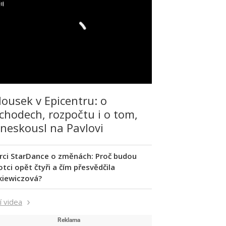
lousek v Epicentru: o
chodech, rozpočtu i o tom,
 neskousl na Pavlovi
rci StarDance o změnách: Proč budou
tci opět čtyři a čím přesvědčila
kiewiczová?
í videa