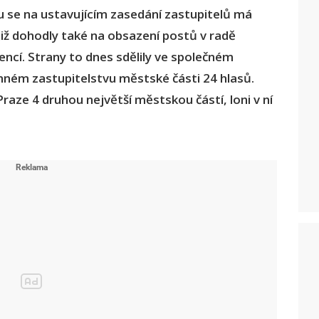
u se na ustavujícím zasedání zastupitelů má
již dohodly také na obsazení postů v radě
ncí. Strany to dnes sdělily ve společném
enném zastupitelstvu městské části 24 hlasů.
raze 4 druhou největší městskou částí, loni v ní