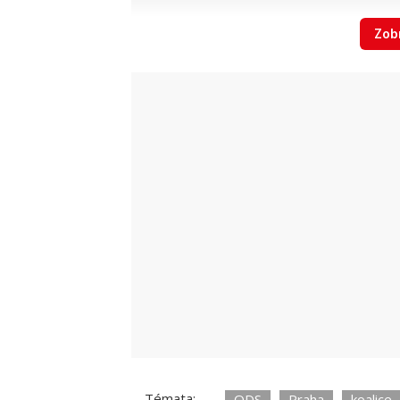
Zobr
Vizualizace plánované rekonstrukce r
Volby v roce 2018
V roce 2018 vyhrála volby v Praze 10
s
skončili Piráti s deseti mandáty, třet
zastupitelů. TOP 09 získala šest křesel
Starostové pro Prahu, které obsadilo tř
starostkou se stala tehdejší senátorka
zastupitelé opozice i koalice s výjimk
Témata:
ODS
Praha
koalice