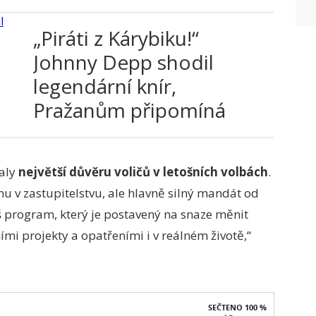
„Piráti z Kárybiku!“
Johnny Depp shodil
legendární knír,
Pražanům připomíná
známého somráka
taly
největší důvěru voličů v letošních volbách
.
u v zastupitelstvu, ale hlavně silný mandát od
š program, který je postavený na snaze měnit
ními projekty a opatřeními i v reálném životě,“
SEČTENO 100 %