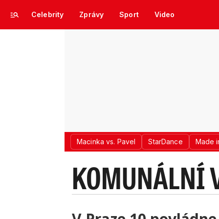
Celebrity
Zprávy
Sport
Video
Macinka vs. Pavel
StarDance
Made i
KOMUNÁLNÍ 
V Praze 10 povládne 