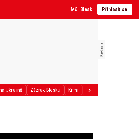
Můj Blesk
Přihlásit se
na Ukrajině
Zázrak Blesku
Krimi
Donald Trump
Sport