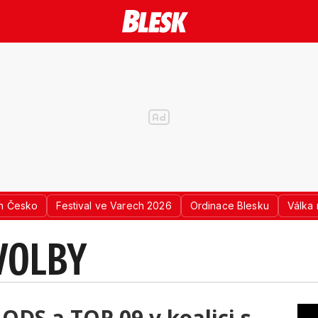
n Česko
Festival ve Varech 2026
Ordinace Blesku
Válka 
VOLBY
ODS a TOP 09 v koalici s