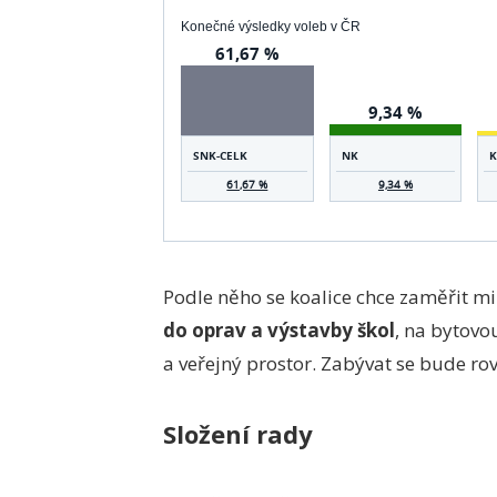
Konečné výsledky voleb v ČR
61,67 %
9,34 %
SNK-CELK
NK
K
61,67 %
9,34 %
Podle něho se koalice chce zaměřit m
do oprav a výstavby škol
, na bytovo
a veřejný prostor. Zabývat se bude rov
Složení rady