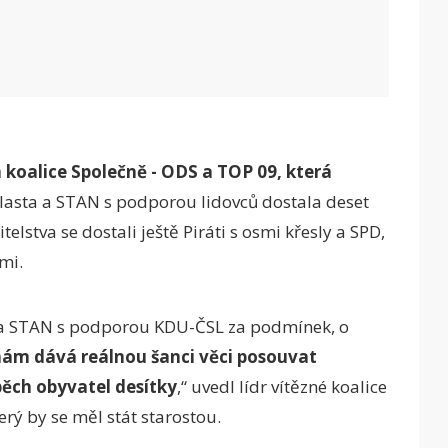
 koalice Společně - ODS a TOP 09, která
lasta a STAN s podporou lidovců dostala deset
lstva se dostali ještě Piráti s osmi křesly a SPD,
mi.
a a STAN s podporou KDU-ČSL za podmínek, o
nám dává reálnou šanci věci posouvat
ěch obyvatel desítky
,“ uvedl lídr vítězné koalice
rý by se měl stát starostou.