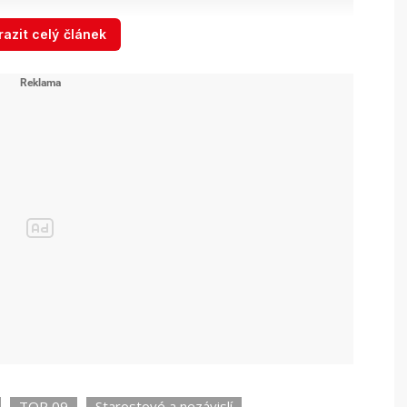
azit celý článek
adnice Prahy 10
Zdroj: MČ Praha 10
e ziskem 11 mandátů koalice Vlasta.
Druzí
í ODS s osmi křesly a čtvrté ANO získalo sedm
 a do zastupitelstva se dostalo také hnutí
i mandáty. Koalici vytvořili Vlasta, Piráti a ODS a
 Renata Chmelová (Vlasta). Tu letos v červnu
ou Vlasty odvolali, volební období vedení radnice
TOP 09
Starostové a nezávislí