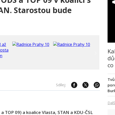
TAN. Starostou bude
Ka
dů
co
Tvů
Sdílej:
poro
Bur
Dalš
 a TOP 09) a koalice Vlasta, STAN a KDU-ČSL