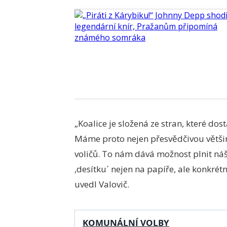
„Koalice je složená ze stran, které dos
Máme proto nejen přesvědčivou většin
voličů. To nám dává možnost plnit ná
,desítku´ nejen na papíře, ale konkrét
uvedl Valovič.
KOMUNÁLNÍ VOLBY