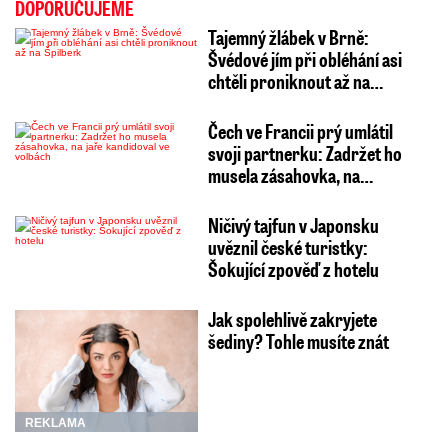
DOPORUČUJEME
Tajemný žlábek v Brně:
Švédové jím při obléhání asi
chtěli proniknout až na…
Čech ve Francii prý umlátil
svoji partnerku: Zadržet ho
musela zásahovka, na…
Ničivý tajfun v Japonsku
uvěznil české turistky:
Šokující zpověď z hotelu
Jak spolehlivě zakryjete
šediny? Tohle musíte znát
REKLAMA