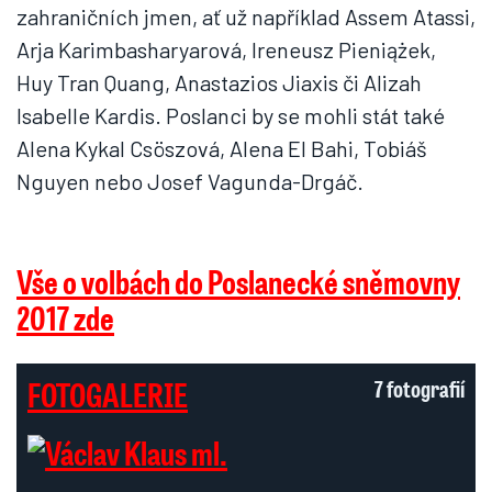
zahraničních jmen, ať už například Assem Atassi,
Arja Karimbasharyarová, Ireneusz Pieniążek,
Huy Tran Quang, Anastazios Jiaxis či Alizah
Isabelle Kardis. Poslanci by se mohli stát také
Alena Kykal Csöszová, Alena El Bahi, Tobiáš
Nguyen nebo Josef Vagunda-Drgáč.
Vše o volbách do Poslanecké sněmovny
2017 zde
FOTOGALERIE
7 fotografií