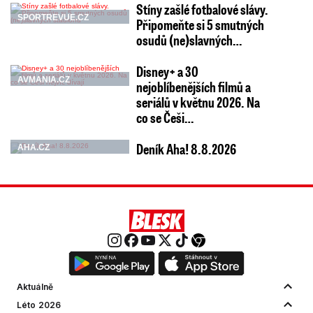
Stíny zašlé fotbalové slávy.
SPORTREVUE.CZ
Připomeňte si 5 smutných
osudů (ne)slavných…
Disney+ a 30
AVMANIA.CZ
nejoblíbenějších filmů a
seriálů v květnu 2026. Na
co se Češi…
Deník Aha! 8.8.2026
AHA.CZ
Aktuálně
Léto 2026