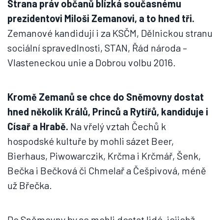
Strana práv občanů blízká současnému
prezidentovi Miloši Zemanovi, a to hned tři.
Zemanové kandidují i za KSČM, Dělnickou stranu
sociální spravedlnosti, STAN, Řád národa –
Vlasteneckou unie a Dobrou volbu 2016.
Kromě Zemanů se chce do Sněmovny dostat
hned několik Králů, Princů a Rytířů, kandiduje i
Císař a Hrabě.
Na vřelý vztah Čechů k
hospodské kultuře by mohli sázet Beer,
Bierhaus, Piwowarczik, Krčma i Krčmář, Šenk,
Bečka i Bečková či Chmelař a Češpivová, méně
už Břečka.
Do Sněmovny by se mohli dostat lidé, jejichž