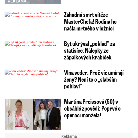
REKLAMA
Záhadná smrt vítěze
MasterChefa! Rodina ho
našla mrtvého v ložnici
Byt ukrýval „poklad" za
statisíce: Nálepky ze
zápalkových krabiček
Vlna veder: Proč víc umírají
ženy? Není to o „slabším
pohlaví“
Martina Preissová (50) v
obsáhlé zpovědi: Poprvé o
operaci manžela!