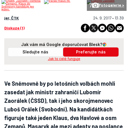
7
Fotogalerie >
jer, ČTK
24. 9. 2017 • 13:39
Diskuze (1)
Jak vám má Google doporučovat Blesk?
Sledujte nás
Preferujte nás
Jak to celé funguje
Ve Sněmovně by po letošních volbách mohli
zasedat jak ministr zahraničí Lubomír
Zaorálek (ČSSD), tak i jeho skorojmenovec
Luboš Orálek (Svobodní). Na kandidátkách
figuruje také jeden Klaus, dva Havlové a osm
Zemanů. Masaryk ale mezi adepty na poslance