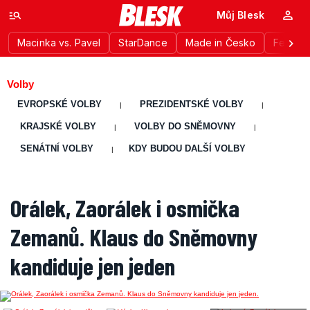
Můj Blesk
Macinka vs. Pavel
StarDance
Made in Česko
Festiva
Volby
EVROPSKÉ VOLBY
PREZIDENTSKÉ VOLBY
|
|
KRAJSKÉ VOLBY
VOLBY DO SNĚMOVNY
|
|
SENÁTNÍ VOLBY
KDY BUDOU DALŠÍ VOLBY
|
Orálek, Zaorálek i osmička
Zemanů. Klaus do Sněmovny
kandiduje jen jeden