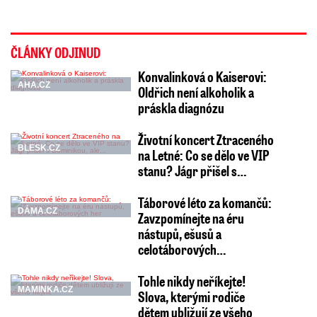
ČLÁNKY ODJINUD
Konvalinková o Kaiserovi:
AHA.CZ
Oldřich není alkoholik a
práskla diagnózu
Životní koncert Ztraceného
BLESK.CZ
na Letné: Co se dělo ve VIP
stanu? Jágr přišel s…
Táborové léto za komančů:
DÁMA.CZ
Zavzpomínejte na éru
nástupů, ešusů a
celotáborových…
Tohle nikdy neříkejte!
MAMINKA.CZ
Slova, kterými rodiče
dětem ubližují ze všeho