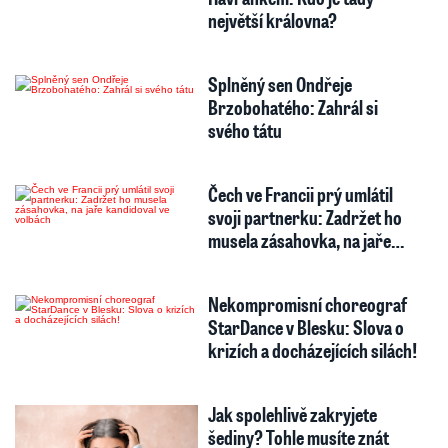
největší královna?
Splněný sen Ondřeje
Brzobohatého: Zahrál si
svého tátu
Čech ve Francii prý umlátil
svoji partnerku: Zadržet ho
musela zásahovka, na jaře…
Nekompromisní choreograf
StarDance v Blesku: Slova o
krizích a docházejících silách!
Jak spolehlivě zakryjete
šediny? Tohle musíte znát