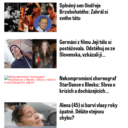
Splněný sen Ondřeje
Brzobohatého: Zahrál si
svého tátu
Germáni z filmu Její tělo si
postěžovala. Odstěhuj se ze
Slovenska, vzkázali jí…
Nekompromisní choreograf
StarDance v Blesku: Slova o
krizích a docházejících…
Alena (45) si barví vlasy roky
špatně. Děláte stejnou
chybu?