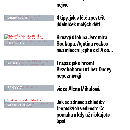
nejvíc
4 tipy, jak v létě zpestřit
MIMIBAZAR
jídelníček malých dětí
Krvavý útok na Jaromíra
Soukupa: Agátina reakce
BLESK.CZ
na zmlácení jejího ex! A co…
Trapas jako hrom!
AHA.CZ
Brzobohatou už bez Ondry
nepoznávají
video Alena Mihulová
ŽENY.CZ
Jak se zdravě zchladit v
MOJE ZDRAVÍ
tropických vedrech: Co
pomáhá a kdy už riskujete
úpal