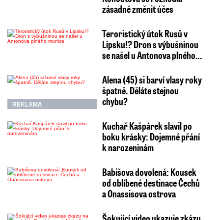
zásadně změnit účes
Teroristický útok Rusů v
Lipsku!? Dron s výbušninou
se našel u Antonova plného…
Alena (45) si barví vlasy roky
špatně. Děláte stejnou
chybu?
REKLAMA
Kuchař Kašpárek slavil po
boku krásky: Dojemné přání
k narozeninám
Babišova dovolená: Kousek
od oblíbené destinace Čechů
a Onassisova ostrova
Šokující video ukazuje zkázu