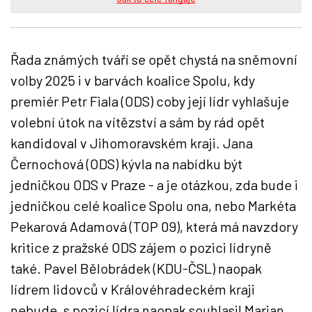
Řada známých tváří se opět chystá na sněmovní
volby 2025 i v barvách koalice Spolu, kdy
premiér Petr Fiala (ODS) coby její lídr vyhlašuje
volební útok na vítězství a sám by rád opět
kandidoval v Jihomoravském kraji. Jana
Černochová (ODS) kývla na nabídku být
jedničkou ODS v Praze - a je otázkou, zda bude i
jedničkou celé koalice Spolu ona, nebo Markéta
Pekarová Adamová (TOP 09), která má navzdory
kritice z pražské ODS zájem o pozici lídryně
také. Pavel Bělobrádek (KDU-ČSL) naopak
lídrem lidovců v Královéhradeckém kraji
nebude, s pozicí lídra naopak souhlasil Marian