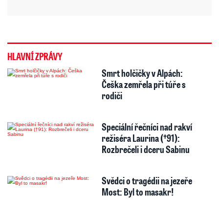
HLAVNÍ ZPRÁVY
Smrt holčičky v Alpách:
Češka zemřela při túře s
rodiči
Speciální řečníci nad rakví
režiséra Laurina (†91):
Rozbrečeli i dceru Sabinu
Svědci o tragédii na jezeře
Most: Byl to masakr!