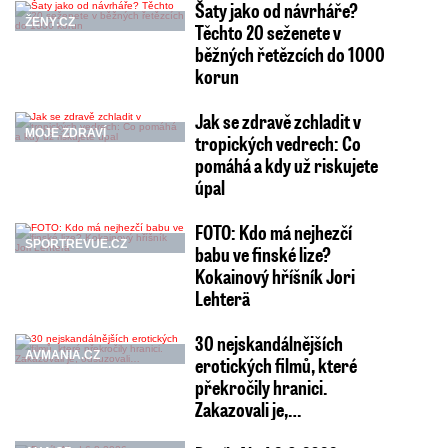
Šaty jako od návrháře?
ŽENY.CZ
Těchto 20 seženete v
běžných řetězcích do 1000
korun
Jak se zdravě zchladit v
MOJE ZDRAVÍ
tropických vedrech: Co
pomáhá a kdy už riskujete
úpal
FOTO: Kdo má nejhezčí
SPORTREVUE.CZ
babu ve finské lize?
Kokainový hříšník Jori
Lehterä
30 nejskandálnějších
AVMANIA.CZ
erotických filmů, které
překročily hranici.
Zakazovali je,…