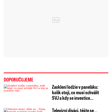
DOPORUČUJEME
Zasklení lodžie v paneláku:
kolik stojí, co musí schválit
SVJ a kdy se investice…
Televizní diváci, těšte se...