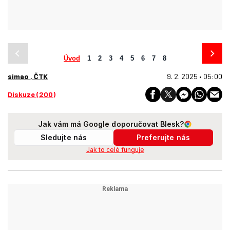
Úvod
1
2
3
4
5
6
7
8
simao , ČTK
9. 2. 2025 • 05:00
Diskuze (200)
Jak vám má Google doporučovat Blesk?
Sledujte nás
Preferujte nás
Jak to celé funguje