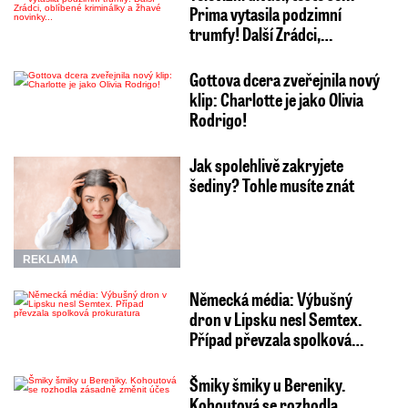
Prima vytasila podzimní
trumfy! Další Zrádci,…
Gottova dcera zveřejnila nový
klip: Charlotte je jako Olivia
Rodrigo!
Jak spolehlivě zakryjete
šediny? Tohle musíte znát
REKLAMA
Německá média: Výbušný
dron v Lipsku nesl Semtex.
Případ převzala spolková…
Šmiky šmiky u Bereniky.
Kohoutová se rozhodla