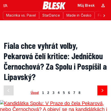
Můj Blesk
Macinka vs. Pavel
StarDance
Made in Česko
Festiva
Fiala chce vyhrát volby,
Pekarová čelí kritice: Jedničkou
Černochová? Za Spolu i Pospíšil a
Lipavský?
Úvod
1
2
3
4
5
6
7
8