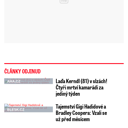
ČLÁNKY ODJINUD
Laďa Kerndl (81) v slzách!
AHA.CZ
Čtyři mrtví kamarádi za
jediný týden
Tajemství Gigi Hadidové a
BLESK.CZ
Bradley Coopera: Vzali se
už před měsícem