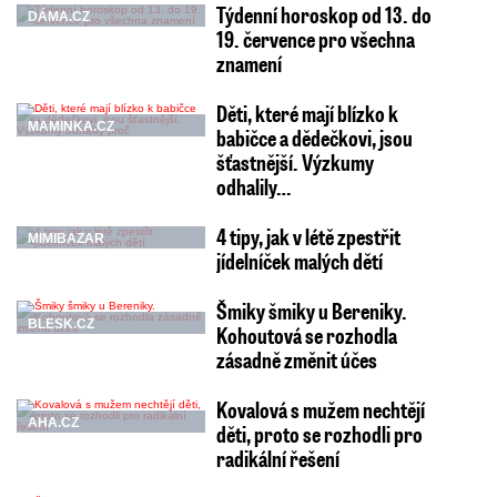
Týdenní horoskop od 13. do
DÁMA.CZ
19. července pro všechna
znamení
Děti, které mají blízko k
MAMINKA.CZ
babičce a dědečkovi, jsou
šťastnější. Výzkumy
odhalily…
4 tipy, jak v létě zpestřit
MIMIBAZAR
jídelníček malých dětí
Šmiky šmiky u Bereniky.
BLESK.CZ
Kohoutová se rozhodla
zásadně změnit účes
Kovalová s mužem nechtějí
AHA.CZ
děti, proto se rozhodli pro
radikální řešení