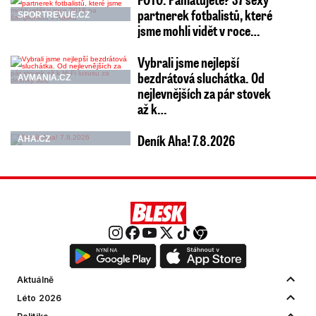
partnerek fotbalistů, které
SPORTREVUE.CZ
jsme mohli vidět v roce…
Vybrali jsme nejlepší
bezdrátová sluchátka. Od
AVMANIA.CZ
nejlevnějších za pár stovek
až k…
Deník Aha! 7.8.2026
AHA.CZ
Aktuálně
Léto 2026