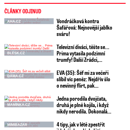
ČLÁNKY ODJINUD
Vondráčková kontra
AHA.CZ
Šafářová: Nejnovější jablko
sváru!
Televizní diváci, těšte se...
Prima vytasila podzimní
BLESK.CZ
trumfy! Další Zrádci,…
EVA (35): Šéf mi za večeři
DÁMA.CZ
slíbil víc peněz: Nejdřív šlo
o nevinný flirt, pak…
Jedna porodila dvojčata,
druhá je plně kojila, i když
MAMINKA.CZ
nikdy nerodila. Dokonalá…
4 tipy, jak v létě zpestřit
MIMIBAZAR