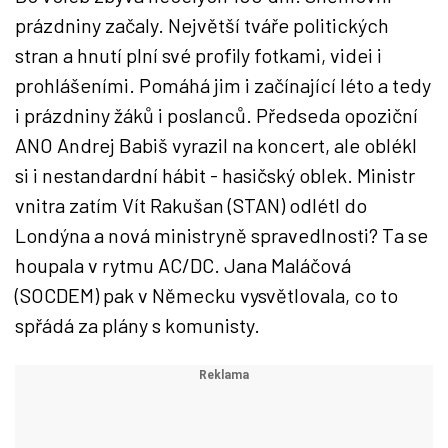
prázdniny začaly. Největší tváře politických
stran a hnutí plní své profily fotkami, videi i
prohlášeními. Pomáhá jim i začínající léto a tedy
i prázdniny žáků i poslanců. Předseda opoziční
ANO Andrej Babiš vyrazil na koncert, ale oblékl
si i nestandardní hábit - hasičský oblek. Ministr
vnitra zatím Vít Rakušan (STAN) odlétl do
Londýna a nová ministryně spravedlnosti? Ta se
houpala v rytmu AC/DC. Jana Maláčová
(SOCDEM) pak v Německu vysvětlovala, co to
spřádá za plány s komunisty.