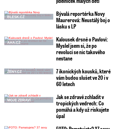
jídelníček malých dětí
Bývalá reportérka Novy
BLESK.CZ
Maurerová: Neustálý boj o
lásku s LP
Kalousek drsně o Pavlovi:
AHA.CZ
Myslel jsem si, že po
revoluci se nic takového
nestane
7 ikonických kousků, které
ŽENY.CZ
vám budou slušet ve 20 i v
60 letech
Jak se zdravě zchladit v
MOJE ZDRAVÍ
tropických vedrech: Co
pomáhá a kdy už riskujete
úpal
FOTO: Pamatujete? 37 sexy