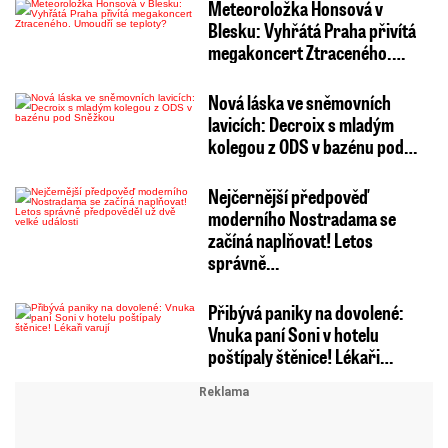
Meteoroložka Honsová v
Blesku: Vyhřátá Praha přivítá
megakoncert Ztraceného.…
Nová láska ve sněmovních
lavicích: Decroix s mladým
kolegou z ODS v bazénu pod…
Nejčernější předpověď
moderního Nostradama se
začíná naplňovat! Letos
správně…
Přibývá paniky na dovolené:
Vnuka paní Soni v hotelu
poštípaly štěnice! Lékaři…