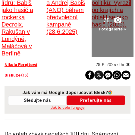
35
Fotogalerie >
Nikola Forejtová
29. 6. 2025 • 05:00
Diskuze (15)
Jak vám má Google doporučovat Blesk?
Sledujte nás
Preferujte nás
Jak to celé funguje
Do voleb zbývá necelých 100 dní. Sněmovní