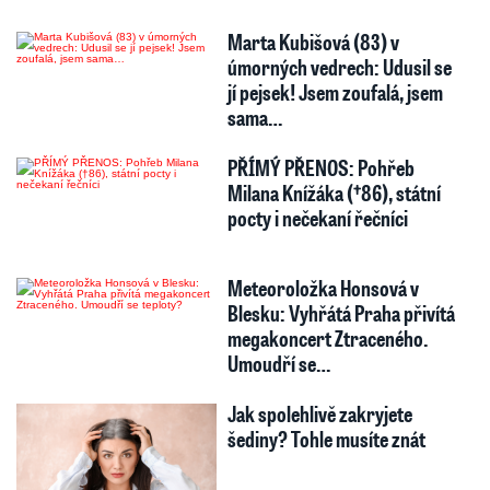
Marta Kubišová (83) v
úmorných vedrech: Udusil se
jí pejsek! Jsem zoufalá, jsem
sama…
PŘÍMÝ PŘENOS: Pohřeb
Milana Knížáka (†86), státní
pocty i nečekaní řečníci
Meteoroložka Honsová v
Blesku: Vyhřátá Praha přivítá
megakoncert Ztraceného.
Umoudří se…
Jak spolehlivě zakryjete
šediny? Tohle musíte znát