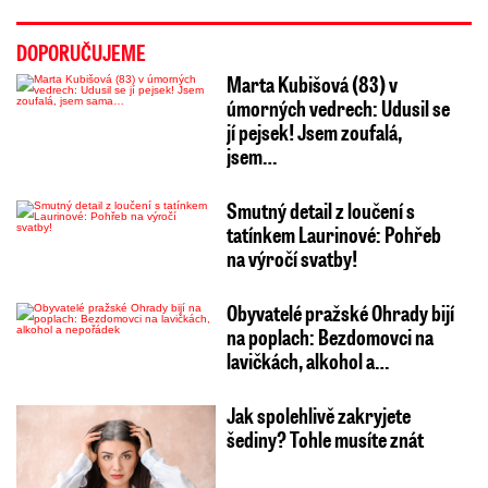
DOPORUČUJEME
Marta Kubišová (83) v
úmorných vedrech: Udusil se
jí pejsek! Jsem zoufalá,
jsem…
Smutný detail z loučení s
tatínkem Laurinové: Pohřeb
na výročí svatby!
Obyvatelé pražské Ohrady bijí
na poplach: Bezdomovci na
lavičkách, alkohol a…
Jak spolehlivě zakryjete
šediny? Tohle musíte znát