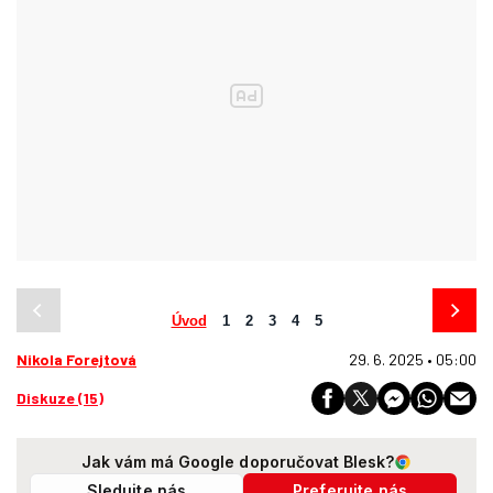
Úvod
1
2
3
4
5
Nikola Forejtová
29. 6. 2025 • 05:00
Diskuze (15)
Jak vám má Google doporučovat Blesk?
Sledujte nás
Preferujte nás