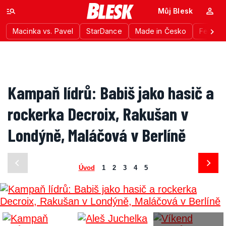
Můj Blesk
Macinka vs. Pavel
StarDance
Made in Česko
Festiva
Kampaň lídrů: Babiš jako hasič a
rockerka Decroix, Rakušan v
Londýně, Maláčová v Berlíně
Úvod
1
2
3
4
5