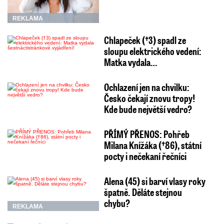
REKLAMA
Chlapeček (†3) spadl ze
sloupu elektrického vedení:
Matka vydala…
Ochlazení jen na chvilku:
Česko čekají znovu tropy!
Kde bude největší vedro?
PŘÍMÝ PŘENOS: Pohřeb
Milana Knížáka (†86), státní
pocty i nečekaní řečníci
Alena (45) si barví vlasy roky
špatně. Děláte stejnou
chybu?
REKLAMA