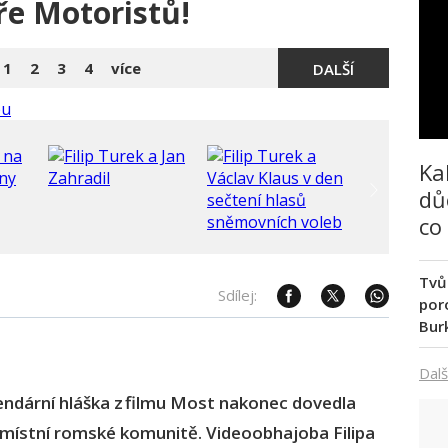
e Motoristů!
1
2
3
4
více
DALŠÍ
Ka
dů
co
Tvů
Sdílej:
poro
Bur
Dalš
egendární hláška z filmu Most nakonec dovedla
 místní romské komunitě. Videoobhajoba Filipa