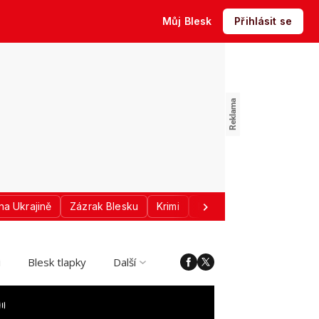
Můj Blesk
Přihlásit se
na Ukrajině
Zázrak Blesku
Krimi
Donald Trump
Sport
i
Blesk tlapky
Další