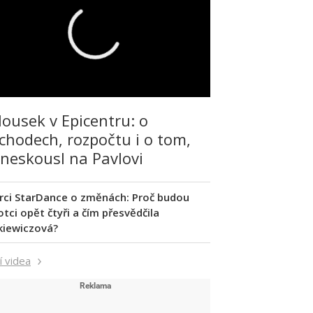
lousek v Epicentru: o
chodech, rozpočtu i o tom,
 neskousl na Pavlovi
rci StarDance o změnách: Proč budou
tci opět čtyři a čím přesvědčila
kiewiczová?
í videa