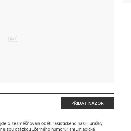
PŘIDAT NÁZOR
 jde o zesměšňování obětí rasistického násilí, urážky
nů nejsou otázkou „černého humoru“ ani „mladické