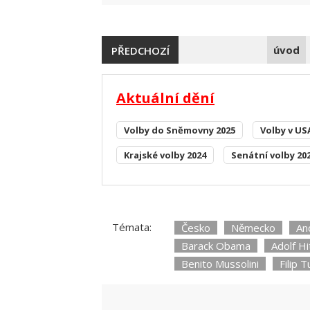
úvod
PŘEDCHOZÍ
Aktuální dění
Volby do Sněmovny 2025
Volby v US
Krajské volby 2024
Senátní volby 20
Témata:
Česko
Německo
An
Barack Obama
Adolf Hi
Benito Mussolini
Filip 