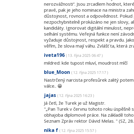
nerozvážnosti“. Jsou zrcadlem hodnot, kter
pravé, pak je jeho nominace na ministra zahra
důstojnost, rovnost a odpovědnost. Pokud p
nezpochybnitelně prokázáno ne jen slovy, al
kandidáty. Ignorovat digitální minulost, nepr
selhání systému. Veřejná funkce není závodní 
vyžaduje důstojnost, respekt a pravdu. Jako
věřím, že slova mají váhu. Zvlášť ta, která zra
iveta196
( 13. října 2025 06:47 )
mildred: kde tupost mluví, moudrost mlčí
blue_Moon
( 12. října 2025 17:17 )
Nastrčený narcista profesůrek zalitý potem 
válce.. 😁
jajas
( 12. října 2025 16:23 )
Já četl, že Turek je už Magistr.
"„Pan Turek v červnu tohoto roku úspěšně slo
obhajoba diplomové práce. Na základě toho 
Seznam Zpráv rektor Dávid Melas. " (SZ, 28
nika f
( 12. října 2025 15:57 )