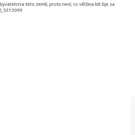
obyvatelstva této země, proto neví, co většina lidí žije za
tel_5313099