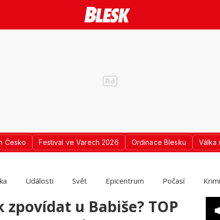
n Česko
Festival ve Varech 2026
Ordinace Blesku
Válka 
ika
Události
Svět
Epicentrum
Počasí
Krim
k zpovídat u Babiše? TOP