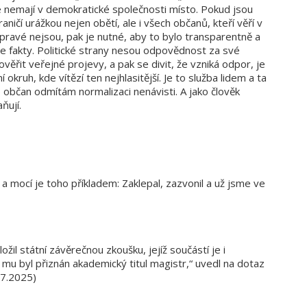
é nemají v demokratické společnosti místo. Pokud jsou
ničí urážkou nejen obětí, ale i všech občanů, kteří věří v
ravé nejsou, pak je nutné, aby to bylo transparentně a
e fakty. Politické strany nesou odpovědnost za své
ověřit veřejné projevy, a pak se divit, že vzniká odpor, je
okruh, kde vítězí ten nejhlasitější. Je to služba lidem a ta
 občan odmítám normalizaci nenávisti. A jako člověk
ňují.
a mocí je toho příkladem: Zaklepal, zazvonil a už jsme ve
žil státní závěrečnou zkoušku, jejíž součástí je i
mu byl přiznán akademický titul magistr,“ uvedl na dotaz
.7.2025)