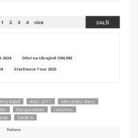
1
2
3
4
více
DALŠÍ
A 2024
Dění na Ukrajině ONLINE
24
StarDance Tour 2025
drej Babiš
ANO 2011
Mercedes-Benz
tler
Europoslanec
rasismus
Turek
Deník N