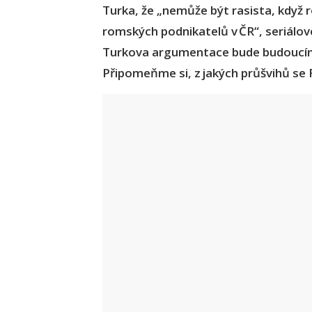
Turka, že „nemůže být rasista, když 
romských podnikatelů v ČR“, seriálo
Turkova argumentace bude budoucímu
Připomeňme si, z jakých průšvihů se F