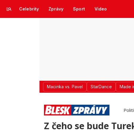
Celebrity
Zprávy
Sport
Video
Macinka vs. Pavel
StarDance
Made i
Polit
Z čeho se bude Ture