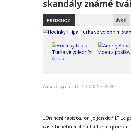
skandály známé tvář
úvod
PŘEDCHOZÍ
Autor: eis,red -
12. 10. 2025
•
05:00
„On není rasista, on je jen de*il.“ L
rasistického hrdinu Luďana k pomoci