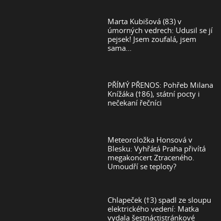
Marta Kubišová (83) v
úmorných vedrech: Udusil se jí
pejsek! Jsem zoufalá, jsem
sama…
PŘÍMÝ PŘENOS: Pohřeb Milana
Knížáka (†86), státní pocty i
nečekaní řečníci
Meteoroložka Honsová v
Blesku: Vyhřátá Praha přivítá
megakoncert Ztraceného.
Umoudří se teploty?
Chlapeček (†3) spadl ze sloupu
elektrického vedení: Matka
vydala šestnáctistránkové