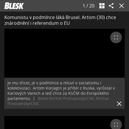
1
/
20
Komunistu v podmínce láká Brusel. Arťom (30) chce
znárodnění i referendum o EU
Je mu třicet, je v podmínce a mluví o socialismu i
kolektivizaci. Arťom Korjagin je přišel z Ruska, vyrůstal v
Karlových Varech a teď chce za KSČM do Evropského
parlamentu
|
Blesk:Michal Protivanský/CNC Michal
Protivansky/CNC