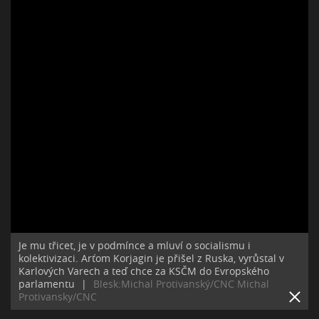
Je mu třicet, je v podmínce a mluví o socialismu i
kolektivizaci. Arťom Korjagin je přišel z Ruska, vyrůstal v
Karlových Varech a teď chce za KSČM do Evropského
parlamentu
|
Blesk:Michal Protivanský/CNC Michal
Protivansky/CNC