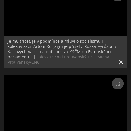
Je mu třicet, je v podmínce a mluví o socialismu i
kolektivizaci. Arťom Korjagin je přišel z Ruska, vyrůstal v
Karlových Varech a teď chce za KSČM do Evropského
parlamentu
|
Blesk:Michal Protivanský/CNC Michal
Protivansky/CNC