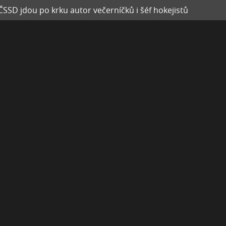
SSD jdou po krku autor večerníčků i šéf hokejistů