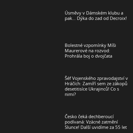
Úsměvy v Dámském klubu a
pak… Dýka do zad od Decroix!
Bolestné vzpomínky Míši
Maurerové na rozvod:
Prohrála boj o dvojčata
Šéf Vojenského zpravodajství v
Hráčích: Zamíří sem ze zákopů
desetitisíce Ukrajinců! Co s
nimi?
Česko čeká dechberoucí
podívaná: Vzácné zatmění
Slunce! Další uvidíme za 55 let