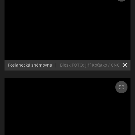
Poslanecká sněmovna
|
Blesk:FOTO: Jiří Koťátko / CNC