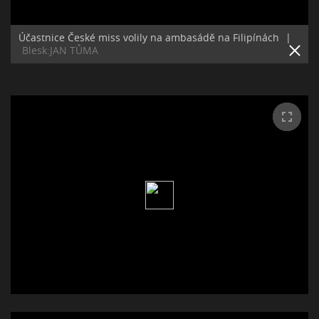
Účastnice České miss volily na ambasádě na Filipínách
|
Blesk:JAN TŮMA