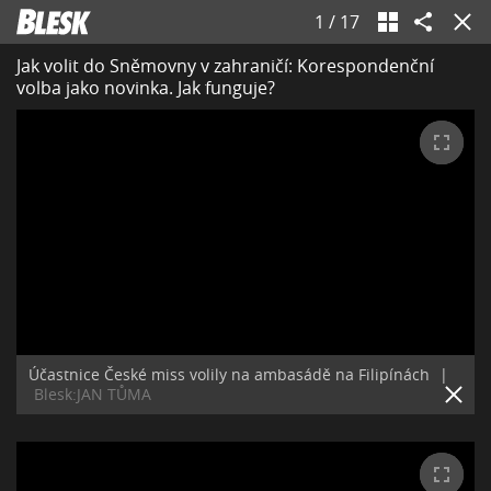
1
/
17
Jak volit do Sněmovny v zahraničí: Korespondenční
volba jako novinka. Jak funguje?
Účastnice České miss volily na ambasádě na Filipínách
|
Blesk:JAN TŮMA