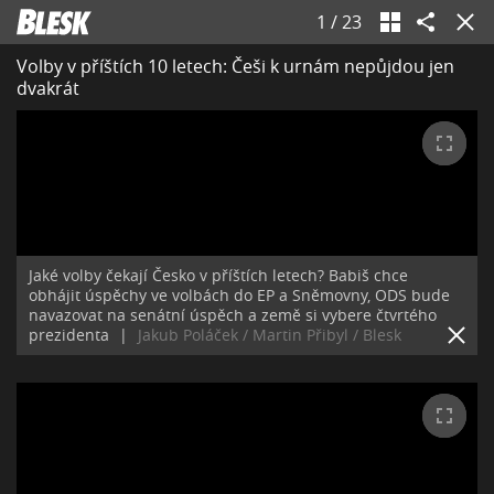
1
/
23
Volby v příštích 10 letech: Češi k urnám nepůjdou jen
dvakrát
Jaké volby čekají Česko v příštích letech? Babiš chce
obhájit úspěchy ve volbách do EP a Sněmovny, ODS bude
navazovat na senátní úspěch a země si vybere čtvrtého
prezidenta
|
Jakub Poláček / Martin Přibyl / Blesk