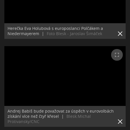
Herečka Eva Holubová s europoslanci Polčákem a
Niedermayerem
|
Foto Blesk - Jaroslav Šimáček
Andrej Babiš bude považovat za úspěch v eurovolbách
získání více než čtyř křesel
|
Blesk:Michal
Protivansky/CNC