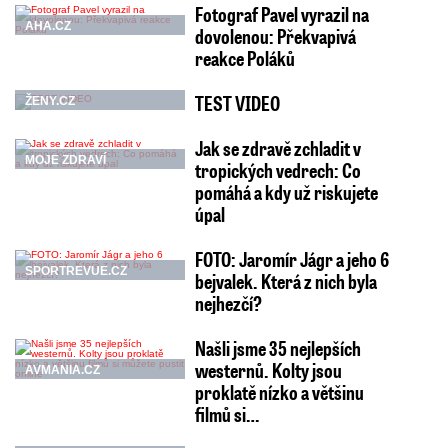
Fotograf Pavel vyrazil na
AHA.CZ
dovolenou: Překvapivá
reakce Poláků
TEST VIDEO
ŽENY.CZ
Jak se zdravě zchladit v
MOJE ZDRAVÍ
tropických vedrech: Co
pomáhá a kdy už riskujete
úpal
FOTO: Jaromír Jágr a jeho 6
SPORTREVUE.CZ
bejvalek. Která z nich byla
nejhezčí?
Našli jsme 35 nejlepších
westernů. Kolty jsou
AVMANIA.CZ
proklatě nízko a většinu
filmů si…