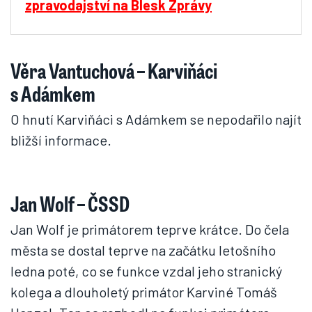
zpravodajství na Blesk Zprávy
Věra Vantuchová – Karviňáci
s Adámkem
O hnutí Karviňáci s Adámkem se nepodařilo najít
bližší informace.
Jan Wolf – ČSSD
Jan Wolf je primátorem teprve krátce. Do čela
města se dostal teprve na začátku letošního
ledna poté, co se funkce vzdal jeho stranický
kolega a dlouholetý primátor Karviné Tomáš