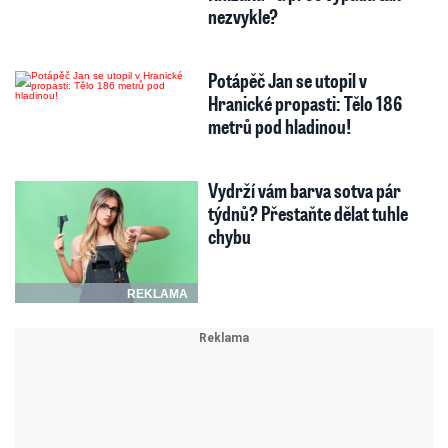
nezvykle?
Potápěč Jan se utopil v
Hranické propasti: Tělo 186
metrů pod hladinou!
Vydrží vám barva sotva pár
týdnů? Přestaňte dělat tuhle
chybu
REKLAMA