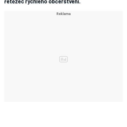
řetězec rychlého občerstvení.