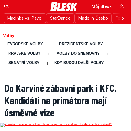
Můj Blesk
Macinka vs. Pavel
StarDance
Made in Česko
Festiva
Volby
EVROPSKÉ VOLBY
PREZIDENTSKÉ VOLBY
|
|
KRAJSKÉ VOLBY
VOLBY DO SNĚMOVNY
|
|
SENÁTNÍ VOLBY
KDY BUDOU DALŠÍ VOLBY
|
Do Karviné zábavní park i KFC.
Kandidáti na primátora mají
úsměvné vize