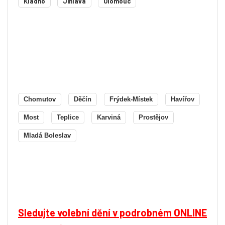
Kladno
Jihlava
Olomouc
Chomutov
Děčín
Frýdek-Místek
Havířov
Most
Teplice
Karviná
Prostějov
Mladá Boleslav
Sledujte volební dění v podrobném ONLINE