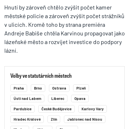
Hnutí by zároveň chtělo zvýšit počet kamer
městské policie a zároveň zvýšit počet strážníků
v ulicích. Kromě toho by strana premiéra
Andreje Babiše chtěla Karvinou propagovat jako
lázeňské město a rozvíjet investice do podpory
lázní.
Volby ve statutárních městech
Praha
Brno
Ostrava
Plzeň
Ústí nad Labem
Liberec
Opava
Pardubice
České Budějovice
Karlovy Vary
Hradec Králové
Zlín
Jablonec nad Nisou