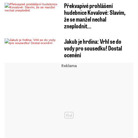
Překvapivé prohlášení
hudebnice Kovalové: Slavím,
že se manžel nechal
zneplodnit…
Jakub je hrdina: Vrhl se do
vody pro sousedku! Dostal
ocenění