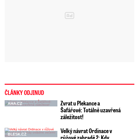
ČLÁNKY ODJINUD
Zvrat u Plekance a
AHA.CZ
Šafářové: Totálně uzavřená
záležitost!
Velký návrat Ordinace v
BLESK.CZ
růžové zahradě 2: Kdy