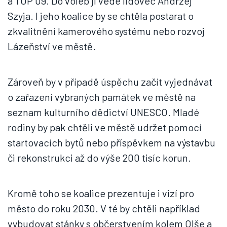
a TOP 09. Do voleb ji vede lidovec Andrzej
Szyja. I jeho koalice by se chtěla postarat o
zkvalitnění kamerového systému nebo rozvoj
Lázeňství ve městě.
Zároveň by v případě úspěchu začít vyjednávat
o zařazení vybraných památek ve městě na
seznam kulturního dědictví UNESCO. Mladé
rodiny by pak chtěli ve městě udržet pomocí
startovacích bytů nebo příspěvkem na výstavbu
či rekonstrukci až do výše 200 tisíc korun.
Kromě toho se koalice prezentuje i vizí pro
město do roku 2030. V té by chtěli například
vybudovat stánky s občerstvením kolem Olše a