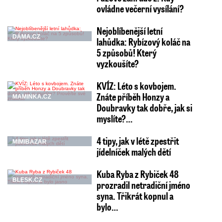
ovládne večerní vysílání?
Nejoblíbenější letní
DÁMA.CZ
lahůdka: Rybízový koláč na
5 způsobů! Který
vyzkoušíte?
KVÍZ: Léto s kovbojem.
Znáte příběh Honzy a
MAMINKA.CZ
Doubravky tak dobře, jak si
myslíte?…
4 tipy, jak v létě zpestřit
MIMIBAZAR
jídelníček malých dětí
Kuba Ryba z Rybiček 48
BLESK.CZ
prozradil netradiční jméno
syna. Třikrát kopnul a
bylo…