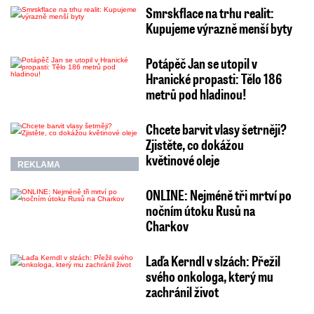
Smrskflace na trhu realit:
Kupujeme výrazně menší byty
Potápěč Jan se utopil v
Hranické propasti: Tělo 186
metrů pod hladinou!
Chcete barvit vlasy šetrněji?
Zjistěte, co dokážou
květinové oleje
REKLAMA
ONLINE: Nejméně tři mrtví po
nočním útoku Rusů na
Charkov
Laďa Kerndl v slzách: Přežil
svého onkologa, který mu
zachránil život