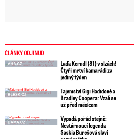
ČLÁNKY ODJINUD
Laďa Kerndl (81) v slzách!
AHA.CZ
Čtyři mrtví kamarádi za
jediný týden
Tajemství Gigi Hadidové a
BLESK.CZ
Bradley Coopera: Vzali se
už před měsícem
Vypadá pořád stejně:
DÁMA.CZ
Nestárnoucí legenda
Saskia Burešová slaví