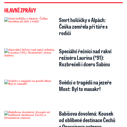
HLAVNÍ ZPRÁVY
Smrt holčičky v Alpách:
Češka zemřela při túře s
rodiči
Speciální řečníci nad rakví
režiséra Laurina (†91):
Rozbrečeli i dceru Sabinu
Svědci o tragédii na jezeře
Most: Byl to masakr!
Babišova dovolená: Kousek
od oblíbené destinace Čechů
a Onassisova ostrova