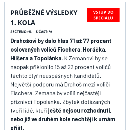
PRŮBĚŽNÉ VÝSLEDKY
VSTUP DO
SPECIÁLU
1. KOLA
SEČTENO: %
ÚČAST: %
Drahošovi by dalo hlas 71 až 77 procent
oslovených voličů Fischera, Horáčka,
Hilšera a Topolánka.
K Zemanovi by se
naopak přiklonilo 15 až 22 procent voličů
těchto čtyř neúspěšných kandidátů.
Největší podporu má Drahoš mezi voliči
Fischera. Zemana by volili nejčastěji
příznivci Topolánka. Zbytek dotázaných
tvoří lidé, kteří
ještě nejsou rozhodnuti,
nebo již ve druhém kole nechtějí k urnám
přijít.