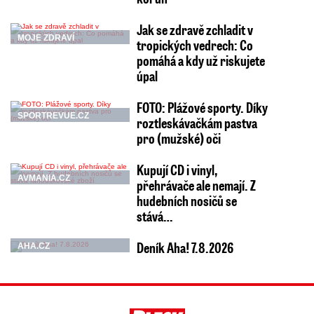
Jak se zdravě zchladit v
MOJE ZDRAVÍ
tropických vedrech: Co
pomáhá a kdy už riskujete
úpal
FOTO: Plážové sporty. Díky
SPORTREVUE.CZ
roztleskávačkám pastva
pro (mužské) oči
Kupují CD i vinyl,
AVMANIA.CZ
přehrávače ale nemají. Z
hudebních nosičů se
stává…
Deník Aha! 7.8.2026
AHA.CZ