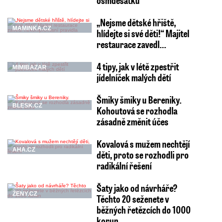
osmdesátku
„Nejsme dětské hřiště,
MAMINKA.CZ
hlídejte si své děti!“ Majitel
restaurace zavedl…
4 tipy, jak v létě zpestřit
MIMIBAZAR
jídelníček malých dětí
Šmiky šmiky u Bereniky.
BLESK.CZ
Kohoutová se rozhodla
zásadně změnit účes
Kovalová s mužem nechtějí
AHA.CZ
děti, proto se rozhodli pro
radikální řešení
Šaty jako od návrháře?
ŽENY.CZ
Těchto 20 seženete v
běžných řetězcích do 1000
korun