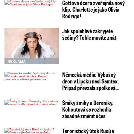
Gottova dcera zveřejnila nový
klip: Charlotte je jako Olivia
Rodrigo!
Jak spolehlivě zakryjete
šediny? Tohle musíte znát
REKLAMA
Německá média: Výbušný
dron v Lipsku nesl Semtex.
Případ převzala spolková…
Šmiky šmiky u Bereniky.
Kohoutová se rozhodla
zásadně změnit účes
Teroristický útok Rusů v