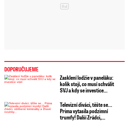
DOPORUČUJEME
Zasklení lodžie v paneláku:
kolik stojí, co musí schválit
SVJ a kdy se investice…
Televizní diváci, těšte se...
Prima vytasila podzimní
trumfy! Další Zrádci,…