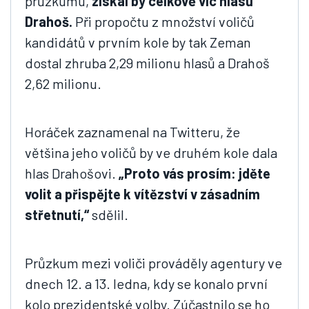
průzkumu,
získal by celkově víc hlasů
Drahoš.
Při propočtu z množství voličů
kandidátů v prvním kole by tak Zeman
dostal zhruba 2,29 milionu hlasů a Drahoš
2,62 milionu.
Horáček zaznamenal na Twitteru, že
většina jeho voličů by ve druhém kole dala
hlas Drahošovi.
„Proto vás prosím: jděte
volit a přispějte k vítězství v zásadním
střetnutí,“
sdělil.
Průzkum mezi voliči prováděly agentury ve
dnech 12. a 13. ledna, kdy se konalo první
kolo prezidentské volby. Zúčastnilo se ho