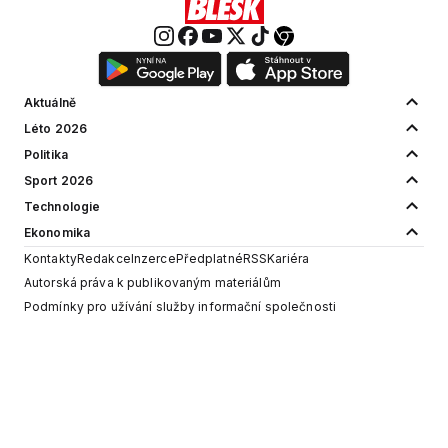
Aktuálně
Léto 2026
Politika
Sport 2026
Technologie
Ekonomika
Kontakty
Redakce
Inzerce
Předplatné
RSS
Kariéra
Autorská práva k publikovaným materiálům
Podmínky pro užívání služby informační společnosti
Informace o zpracování osobních údajů
Cookies
Nastavení soukromí
Vlastnická struktura
Jednotná kontaktní místa / Single Points of Contact
Etický kodex
Povinně zveřejňované informace
© 2001 - 2026 Copyright
CZECH NEWS CENTER a.s.
a dodavatelé