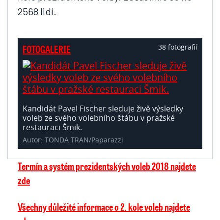
2568 lidí.
38 fotografií
FOTOGALERIE
Kandidát Pavel Fischer sleduje živě výsledky
voleb ze svého volebního štábu v pražské
restauraci Šmik.
Autor: TONDA TRAN/Paparazzi
Termín a systém prezidentských voleb 2018 najdete
zde
Všechny důležité informace o 2. kole voleb najdete