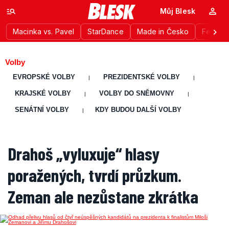
Můj Blesk
Macinka vs. Pavel
StarDance
Made in Česko
Festiva
Volby
EVROPSKÉ VOLBY
PREZIDENTSKÉ VOLBY
|
|
KRAJSKÉ VOLBY
VOLBY DO SNĚMOVNY
|
|
SENÁTNÍ VOLBY
KDY BUDOU DALŠÍ VOLBY
|
Drahoš „vyluxuje“ hlasy
poražených, tvrdí průzkum.
Zeman ale nezůstane zkrátka