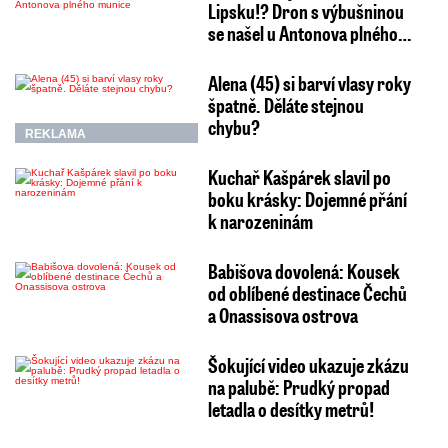
Lipsku!? Dron s výbušninou
se našel u Antonova plného…
Alena (45) si barví vlasy roky
špatně. Děláte stejnou
chybu?
REKLAMA
Kuchař Kašpárek slavil po
boku krásky: Dojemné přání
k narozeninám
Babišova dovolená: Kousek
od oblíbené destinace Čechů
a Onassisova ostrova
Šokující video ukazuje zkázu
na palubě: Prudký propad
letadla o desítky metrů!