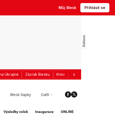
Můj Blesk
Přihlásit se
na Ukrajině
Zázrak Blesku
Krimi
Donald Trump
Sport
i
Blesk tlapky
Další
Výsledky voleb
Inaugurace
ONLINE