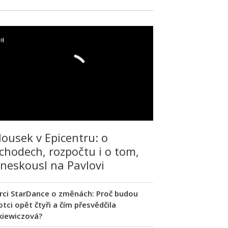
lousek v Epicentru: o
chodech, rozpočtu i o tom,
 neskousl na Pavlovi
rci StarDance o změnách: Proč budou
tci opět čtyři a čím přesvědčila
kiewiczová?