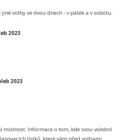
 jiné volby ve dvou dnech - v pátek a v sobotu.
leb 2023
oleb 2023
í místnost. Informace o tom, kde svou volební
hlasovacích lístků, které vám před volbami