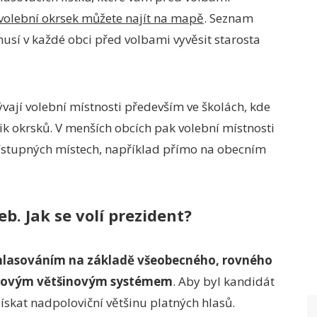
volební okrsek můžete najít na mapě
. Seznam
musí v každé obci před volbami vyvěsit starosta
ývají volební místnosti především ve školách, kde
k okrsků. V menších obcích pak volební místnosti
ístupných místech, například přímo na obecním
b. Jak se volí prezident?
 hlasováním na základě všeobecného, rovného
olovým většinovým systémem
. Aby byl kandidát
ískat nadpoloviční většinu platných hlasů.