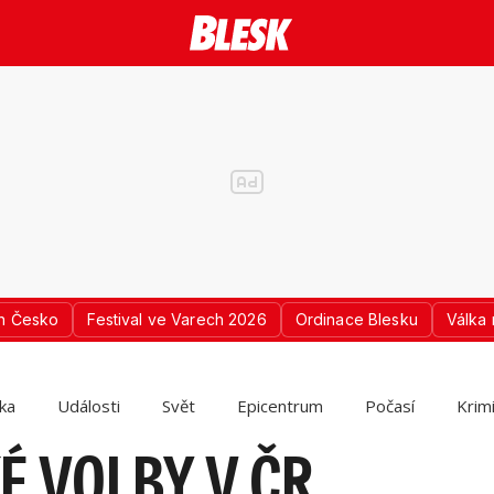
n Česko
Festival ve Varech 2026
Ordinace Blesku
Válka 
ika
Události
Svět
Epicentrum
Počasí
Krim
É VOLBY V ČR