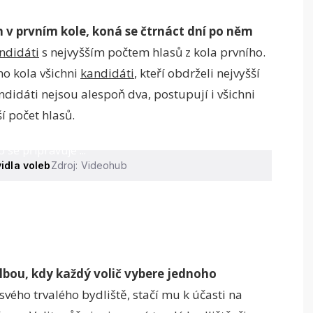
n v prvním kole, koná se čtrnáct dní po něm
ndidáti
s nejvyšším počtem hlasů z kola prvního.
ho kola všichni
kandidáti
, kteří obdrželi nejvyšší
ndidáti nejsou alespoň dva, postupují i všichni
í počet hlasů.
 se připravuje ...
idla voleb
Zdroj: Videohub
lbou, kdy každý volič vybere jednoho
svého trvalého bydliště, stačí mu k účasti na