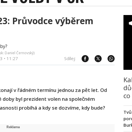
023: Průvodce výběrem
sk: Daniel Černovský)
23
•
11:27
Sdílej:
Ka
dů
konají v řádném termínu jednou za pět let. Od
co
té doby byl prezident volen na společném
časnosti probíhá a kdy se dozvíme, kdy bude?
Tvů
poro
Bur