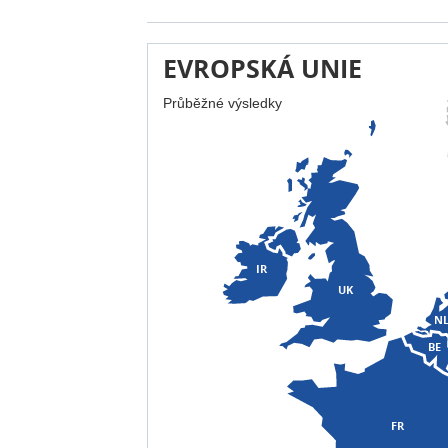
EVROPSKÁ UNIE
Průběžné výsledky
IR
UK
N
BE
FR