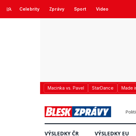
Celebrity
Zprávy
Sport
Video
Macinka vs. Pavel
StarDance
Made i
Polit
VÝSLEDKY ČR
VÝSLEDKY EU