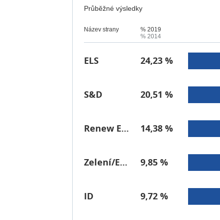
Průběžné výsledky
Název strany
% 2019
% 2014
ELS
24,23 %
S&D
20,51 %
Renew Europe
14,38 %
Zelení/ESA
9,85 %
ID
9,72 %