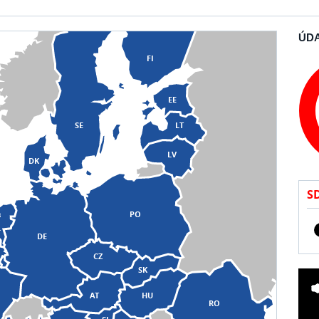
ÚDA
FI
EE
SE
LT
LV
DK
S
PO
L
DE
CZ
SK
AT
HU
RO