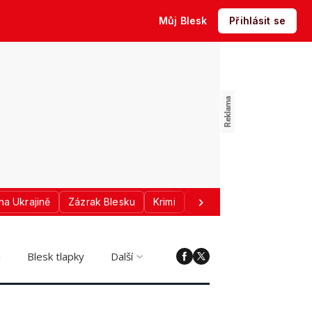
Můj Blesk
Přihlásit se
na Ukrajině
Zázrak Blesku
Krimi
Donald Trump
Sport
i
Blesk tlapky
Další