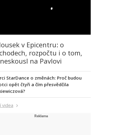
lousek v Epicentru: o
chodech, rozpočtu i o tom,
 neskousl na Pavlovi
rci StarDance o změnách: Proč budou
tci opět čtyři a čím přesvědčila
kiewiczová?
í videa