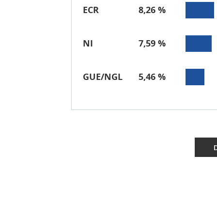
ECR
8,26 %
NI
7,59 %
GUE/NGL
5,46 %