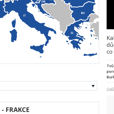
SI
HR
BU
IT
EL
Ka
dů
co
Tvů
poro
Bur
Dalš
 - FRAKCE