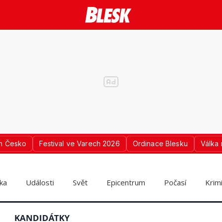
n Česko
Festival ve Varech 2026
Ordinace Blesku
Válka 
ika
Události
Svět
Epicentrum
Počasí
Krim
KANDIDÁTKY