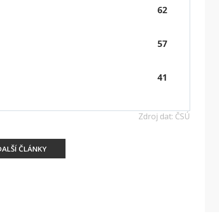
62
57
41
Zdroj dat: ČSÚ
DALŠÍ ČLÁNKY