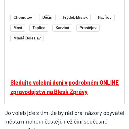
Chomutov
Děčín
Frýdek-Místek
Havířov
Most
Teplice
Karviná
Prostějov
Mladá Boleslav
Sledujte volební dění v podrobném ONLINE
zpravodajství na Blesk Zprávy
Do voleb jde s tím, že by rád bral názory obyvatel
města mnohem častěji, než činí současné