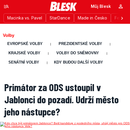
Můj Blesk
Macinka vs. Pavel
StarDance
Made in Česko
Festiva
Volby
EVROPSKÉ VOLBY
PREZIDENTSKÉ VOLBY
|
|
KRAJSKÉ VOLBY
VOLBY DO SNĚMOVNY
|
|
SENÁTNÍ VOLBY
KDY BUDOU DALŠÍ VOLBY
|
Primátor za ODS ustoupil v
Jablonci do pozadí. Udrží město
jeho nástupce?