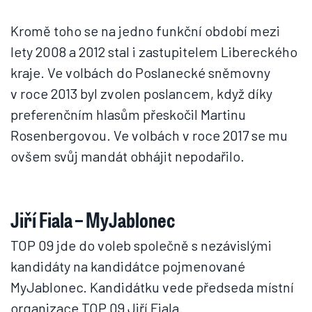
Kromě toho se na jedno funkční období mezi
lety 2008 a 2012 stal i zastupitelem Libereckého
kraje. Ve volbách do Poslanecké sněmovny
v roce 2013 byl zvolen poslancem, když díky
preferenčním hlasům přeskočil Martinu
Rosenbergovou. Ve volbách v roce 2017 se mu
ovšem svůj mandát obhájit nepodařilo.
Jiří Fiala – MyJablonec
TOP 09 jde do voleb společně s nezávislými
kandidáty na kandidátce pojmenované
MyJablonec. Kandidátku vede předseda místní
organizace TOP 09 Jiří Fiala.