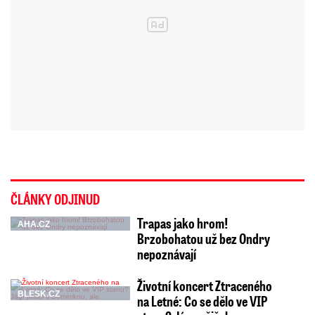
ČLÁNKY ODJINUD
Trapas jako hrom!
AHA.CZ
Brzobohatou už bez Ondry
nepoznávají
Životní koncert Ztraceného
BLESK.CZ
na Letné: Co se dělo ve VIP