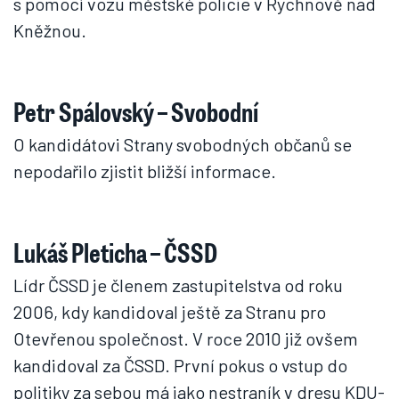
s pomocí vozu městské policie v Rychnově nad
Kněžnou.
Petr Spálovský – Svobodní
O kandidátovi Strany svobodných občanů se
nepodařilo zjistit bližší informace.
Lukáš Pleticha – ČSSD
Lídr ČSSD je členem zastupitelstva od roku
2006, kdy kandidoval ještě za Stranu pro
Otevřenou společnost. V roce 2010 již ovšem
kandidoval za ČSSD. První pokus o vstup do
politiky za sebou má jako nestraník v dresu KDU-