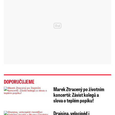
DOPORUČUJEME
Marek Ztracený po životním
koncertě: Závist kolegů a
slova o teplém popíku!
Draisina, velocipéd i