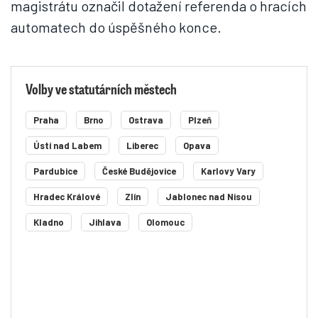
magistrátu označil dotažení referenda o hracích
automatech do úspěšného konce.
Volby ve statutárních městech
Praha
Brno
Ostrava
Plzeň
Ústí nad Labem
Liberec
Opava
Pardubice
České Budějovice
Karlovy Vary
Hradec Králové
Zlín
Jablonec nad Nisou
Kladno
Jihlava
Olomouc