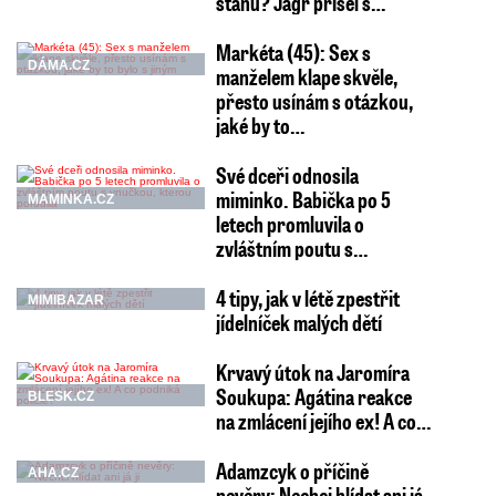
stanu? Jágr přišel s…
Markéta (45): Sex s
DÁMA.CZ
manželem klape skvěle,
přesto usínám s otázkou,
jaké by to…
Své dceři odnosila
miminko. Babička po 5
MAMINKA.CZ
letech promluvila o
zvláštním poutu s…
4 tipy, jak v létě zpestřit
MIMIBAZAR
jídelníček malých dětí
Krvavý útok na Jaromíra
Soukupa: Agátina reakce
BLESK.CZ
na zmlácení jejího ex! A co…
Adamzcyk o příčině
AHA.CZ
nevěry: Nechci hlídat ani já