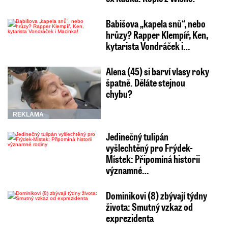
Babišova „kapela snů“, nebo
hrůzy? Rapper Klempíř, Ken,
kytarista Vondráček i…
Alena (45) si barví vlasy roky
špatně. Děláte stejnou
chybu?
REKLAMA
Jedinečný tulipán
vyšlechtěný pro Frýdek-
Místek: Připomíná historii
významné…
Dominikovi (8) zbývají týdny
života: Smutný vzkaz od
exprezidenta