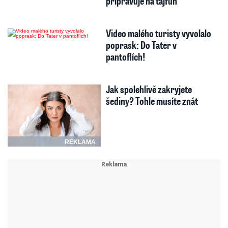
připravuje na tajfun
Video malého turisty vyvolalo
poprask: Do Tater v
pantoflích!
Jak spolehlivě zakryjete
šediny? Tohle musíte znát
REKLAMA