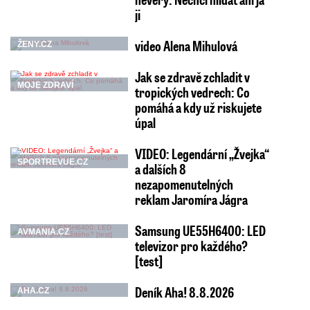
ji
video Alena Mihulová
ŽENY.CZ
Jak se zdravě zchladit v
MOJE ZDRAVÍ
tropických vedrech: Co
pomáhá a kdy už riskujete
úpal
VIDEO: Legendární „Žvejka“
SPORTREVUE.CZ
a dalších 8
nezapomenutelných
reklam Jaromíra Jágra
Samsung UE55H6400: LED
AVMANIA.CZ
televizor pro každého?
[test]
Deník Aha! 8.8.2026
AHA.CZ