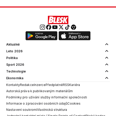
Aktuálně
Léto 2026
Politika
Sport 2026
Technologie
Ekonomika
Kontakty
Redakce
Inzerce
Předplatné
RSS
Kariéra
Autorská práva k publikovaným materiálům
Podmínky pro užívání služby informační společnosti
Informace o zpracování osobních údajů
Cookies
Nastavení soukromí
Vlastnická struktura
Jednotná kontaktní místa / Single Points of Contact
Etický kodex