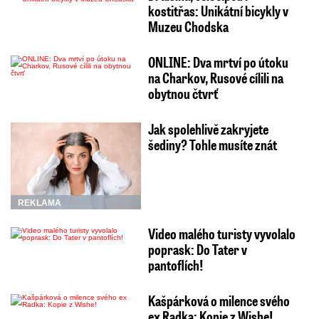
kostitřas: Unikátní bicykly v
Muzeu Chodska
ONLINE: Dva mrtví po útoku
na Charkov, Rusové cílili na
obytnou čtvrť
Jak spolehlivě zakryjete
šediny? Tohle musíte znát
REKLAMA
Video malého turisty vyvolalo
poprask: Do Tater v
pantoflích!
Kašpárková o milence svého
ex Radka: Kopie z Wishe!