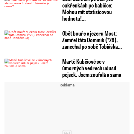
cukřenkách po babičce:
Mohou mít statisícovou
hodnotu!…
Oběť bouře v jezeru Most:
Zemřel táta Dominik (†28),
zanechal po sobě Tobiáška…
Martě Kubišové se v
úmorných vedrech udusil
pejsek. Jsem zoufalá a sama