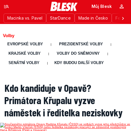
Můj Blesk
Macinka vs. Pavel
StarDance
Made in Česko
Festiva
Volby
EVROPSKÉ VOLBY
PREZIDENTSKÉ VOLBY
|
|
KRAJSKÉ VOLBY
VOLBY DO SNĚMOVNY
|
|
SENÁTNÍ VOLBY
KDY BUDOU DALŠÍ VOLBY
|
Kdo kandiduje v Opavě?
Primátora Křupalu vyzve
náměstek i ředitelka neziskovky