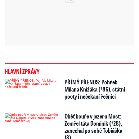
HLAVNÍ ZPRÁVY
PŘÍMÝ PŘENOS: Pohřeb
Milana Knížáka (†86), státní
pocty i nečekaní řečníci
Oběť bouře v jezeru Most:
Zemřel táta Dominik (†28),
zanechal po sobě Tobiáška
(3)