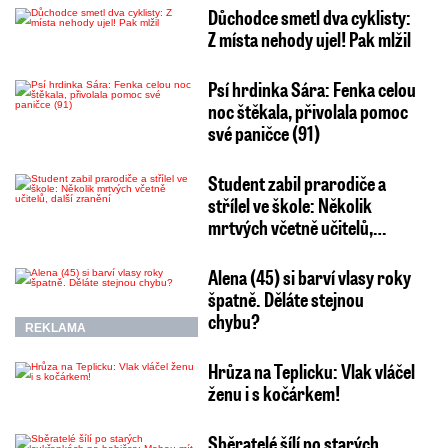
Důchodce smetl dva cyklisty:
Z místa nehody ujel! Pak mlžil
Psí hrdinka Sára: Fenka celou
noc štěkala, přivolala pomoc
své paničce (91)
Student zabil prarodiče a
střílel ve škole: Několik
mrtvých včetně učitelů,…
Alena (45) si barví vlasy roky
špatně. Děláte stejnou
chybu?
REKLAMA
Hrůza na Teplicku: Vlak vláčel
ženu i s kočárkem!
Sběratelé šílí po starých