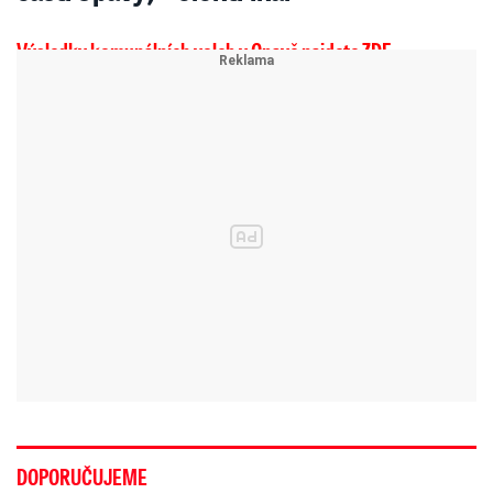
Výsledky komunálních voleb v Opavě najdete ZDE
DOPORUČUJEME