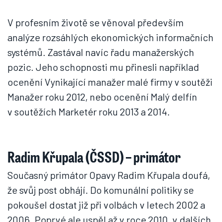
V profesním životě se věnoval především
analýze rozsáhlých ekonomických informačních
systémů. Zastával navíc řadu manažerských
pozic. Jeho schopnosti mu přinesli například
ocenění Vynikající manažer malé firmy v soutěži
Manažer roku 2012, nebo ocenění Malý delfín
v soutěžích Marketér roku 2013 a 2014.
Radim Křupala (ČSSD) – primátor
Současný primátor Opavy Radim Křupala doufá,
že svůj post obhájí. Do komunální politiky se
pokoušel dostat již při volbách v letech 2002 a
2006. Poprvé ale uspěl až v roce 2010, v dalších