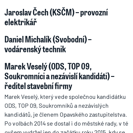
Jaroslav Čech (KSČM) – provozní
elektrikář
Daniel Michalík (Svobodní) –
vodárenský technik
Marek Veselý (ODS, TOP 09,
Soukromníci a nezávislí kandidáti) –
ředitel stavební firmy
Marek Veselý, který vede společnou kandidátku
ODS, TOP 09, Soukromníků a nezávislých
kandidátů, je členem Opavského zastupitelstva.
Po volbách 2014 se dostal i do městské rady, v té
ovšem vydržel jen do začátku roku 2015, kdy se