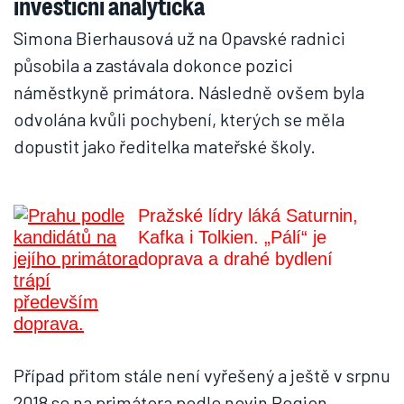
investiční analytička
Simona Bierhausová už na Opavské radnici
působila a zastávala dokonce pozici
náměstkyně primátora. Následně ovšem byla
odvolána kvůli pochybení, kterých se měla
dopustit jako ředitelka mateřské školy.
Pražské lídry láká Saturnin,
Kafka i Tolkien. „Pálí“ je
doprava a drahé bydlení
Případ přitom stále není vyřešený a ještě v srpnu
2018 se na primátora podle novin Region