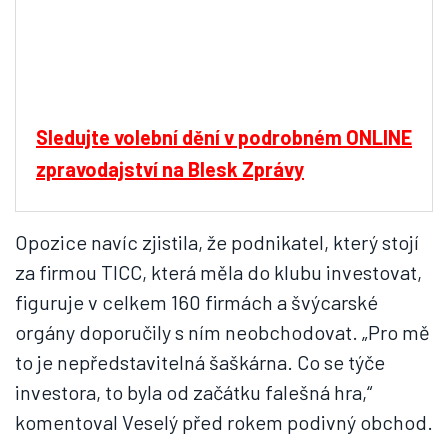
Sledujte volební dění v podrobném ONLINE
zpravodajství na Blesk Zprávy
Opozice navíc zjistila, že podnikatel, který stojí
za firmou TICC, která měla do klubu investovat,
figuruje v celkem 160 firmách a švýcarské
orgány doporučily s ním neobchodovat. „Pro mě
to je nepředstavitelná šaškárna. Co se týče
investora, to byla od začátku falešná hra,“
komentoval Veselý před rokem podivný obchod.