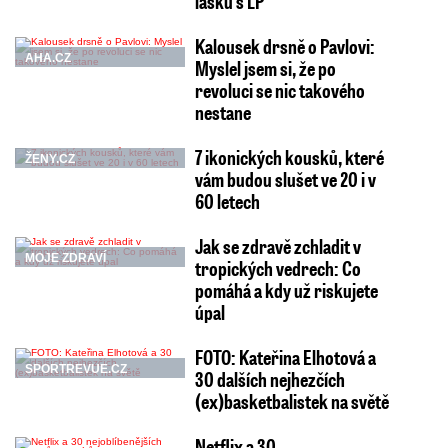
lásku s LP
Kalousek drsně o Pavlovi:
AHA.CZ
Myslel jsem si, že po
revoluci se nic takového
nestane
7 ikonických kousků, které
ŽENY.CZ
vám budou slušet ve 20 i v
60 letech
Jak se zdravě zchladit v
MOJE ZDRAVÍ
tropických vedrech: Co
pomáhá a kdy už riskujete
úpal
FOTO: Kateřina Elhotová a
SPORTREVUE.CZ
30 dalších nejhezčích
(ex)basketbalistek na světě
Netflix a 30