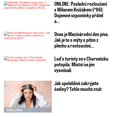
ONLINE: Poslední rozloučení
s Milanem Knížákem (†86):
Dojemné vzpomínky přátel
a…
Dnes je Mezinárodní den piva.
Jak je to s mýty o pitím z
plechu a rostoucími…
Loď s turisty se v Chorvatsku
potopila: Místní se jim
vysmívali
Jak spolehlivě zakryjete
šediny? Tohle musíte znát
REKLAMA