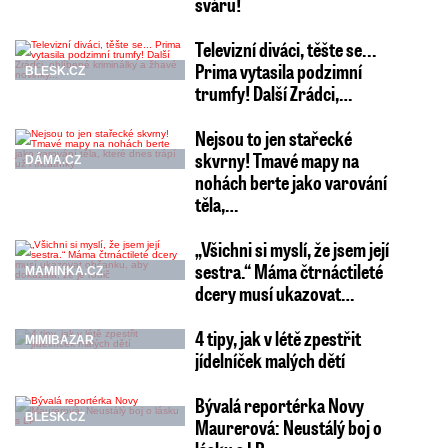
sváru!
Televizní diváci, těšte se...
Prima vytasila podzimní
BLESK.CZ
trumfy! Další Zrádci,…
Nejsou to jen stařecké
skvrny! Tmavé mapy na
DÁMA.CZ
nohách berte jako varování
těla,…
„Všichni si myslí, že jsem její
sestra.“ Máma čtrnáctileté
MAMINKA.CZ
dcery musí ukazovat…
4 tipy, jak v létě zpestřit
MIMIBAZAR
jídelníček malých dětí
Bývalá reportérka Novy
BLESK.CZ
Maurerová: Neustálý boj o