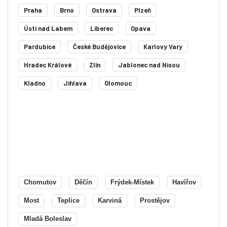
Praha
Brno
Ostrava
Plzeň
Ústí nad Labem
Liberec
Opava
Pardubice
České Budějovice
Karlovy Vary
Hradec Králové
Zlín
Jablonec nad Nisou
Kladno
Jihlava
Olomouc
Chomutov
Děčín
Frýdek-Místek
Havířov
Most
Teplice
Karviná
Prostějov
Mladá Boleslav