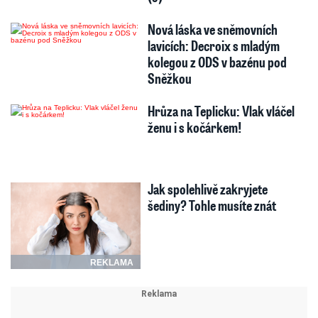
Nová láska ve sněmovních
lavicích: Decroix s mladým
kolegou z ODS v bazénu pod
Sněžkou
Hrůza na Teplicku: Vlak vláčel
ženu i s kočárkem!
Jak spolehlivě zakryjete
šediny? Tohle musíte znát
REKLAMA