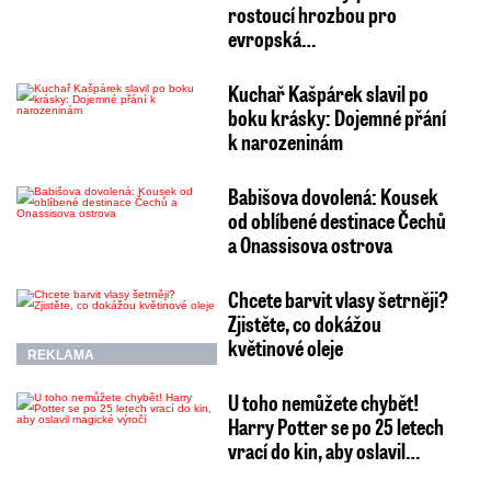
rostoucí hrozbou pro
evropská…
Kuchař Kašpárek slavil po
boku krásky: Dojemné přání
k narozeninám
Babišova dovolená: Kousek
od oblíbené destinace Čechů
a Onassisova ostrova
Chcete barvit vlasy šetrněji?
Zjistěte, co dokážou
květinové oleje
REKLAMA
U toho nemůžete chybět!
Harry Potter se po 25 letech
vrací do kin, aby oslavil…