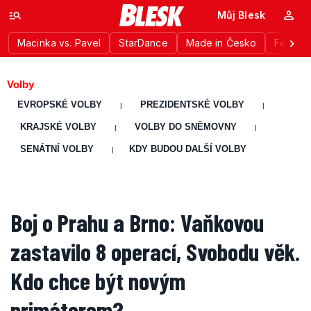
Můj Blesk
Macinka vs. Pavel
StarDance
Made in Česko
Festiva
Volby
EVROPSKÉ VOLBY
PREZIDENTSKÉ VOLBY
|
|
KRAJSKÉ VOLBY
VOLBY DO SNĚMOVNY
|
|
SENÁTNÍ VOLBY
KDY BUDOU DALŠÍ VOLBY
|
Boj o Prahu a Brno: Vaňkovou
zastavilo 8 operací, Svobodu věk.
Kdo chce být novým
primátorem?