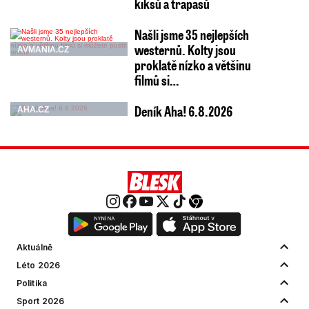
kiksů a trapasů
Našli jsme 35 nejlepších
westernů. Kolty jsou
AVMANIA.CZ
proklatě nízko a většinu
filmů si…
Deník Aha! 6.8.2026
AHA.CZ
Aktuálně
Léto 2026
Politika
Sport 2026