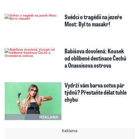
Svědci o tragédii na jezeře
Most: Byl to masakr!
Babišova dovolená: Kousek
od oblíbené destinace Čechů
a Onassisova ostrova
Vydrží vám barva sotva pár
týdnů? Přestaňte dělat tuhle
chybu
REKLAMA