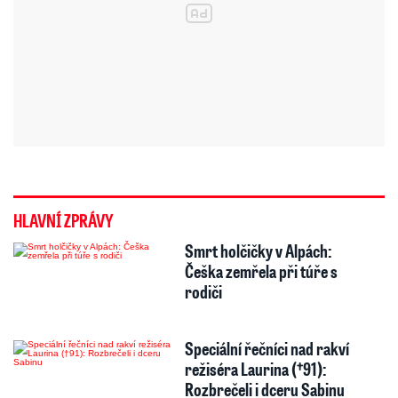
HLAVNÍ ZPRÁVY
Smrt holčičky v Alpách:
Češka zemřela při túře s
rodiči
Speciální řečníci nad rakví
režiséra Laurina (†91):
Rozbrečeli i dceru Sabinu