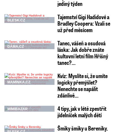
jediný týden
Tajemství Gigi Hadidové a
BLESK.CZ
Bradley Coopera: Vzali se
už před měsícem
Tanec, vášeň a osudová
DÁMA.CZ
láska: Jak dobře znáte
kultovní letní film Hříšný
tanec?…
Kvíz: Myslíte si, že umíte
logicky přemýšlet?
MAMINKA.CZ
Nenechte se napálit
zdánlivě…
4 tipy, jak v létě zpestřit
MIMIBAZAR
jídelníček malých dětí
Šmiky šmiky u Bereniky.
BLESK.CZ