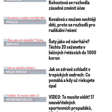
Kohoutová se rozhodla
zásadně změnit účes
Kovalová s mužem nechtějí
AHA.CZ
děti, proto se rozhodli pro
radikální řešení
Šaty jako od návrháře?
ŽENY.CZ
Těchto 20 seženete v
běžných řetězcích do 1000
korun
Jak se zdravě zchladit v
MOJE ZDRAVÍ
tropických vedrech: Co
pomáhá a kdy už riskujete
úpal
VIDEO: To musíte vidět! 17
SPORTREVUE.CZ
neuvěřitelných
sportovních propadáků,