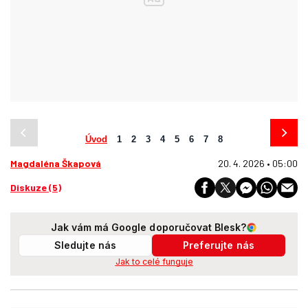
Úvod
1
2
3
4
5
6
7
8
Magdaléna Škapová
20. 4. 2026 • 05:00
Diskuze (5)
Jak vám má Google doporučovat Blesk?
Sledujte nás
Preferujte nás
Jak to celé funguje