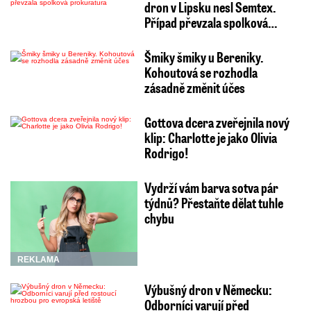
dron v Lipsku nesl Semtex.
Případ převzala spolková…
Šmiky šmiky u Bereniky.
Kohoutová se rozhodla
zásadně změnit účes
Gottova dcera zveřejnila nový
klip: Charlotte je jako Olivia
Rodrigo!
Vydrží vám barva sotva pár
týdnů? Přestaňte dělat tuhle
chybu
REKLAMA
Výbušný dron v Německu:
Odborníci varují před