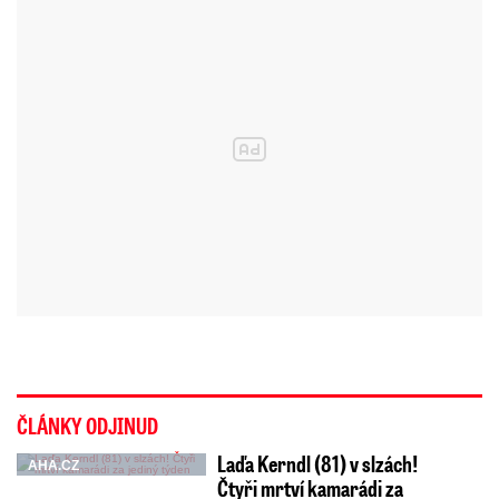
ČLÁNKY ODJINUD
Laďa Kerndl (81) v slzách!
AHA.CZ
Čtyři mrtví kamarádi za