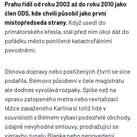
Prahu řídil od roku 2002 až do roku 2010 jako
člen ODS, kde chvíli působil jako první
místopředseda strany.
Když usedl do
primátorského křesla, stál před ním úkol dát do
pořádku město poničené katastrofálními
povodněmi.
Obnova dopravy nebo postižených čtvrtí se sice
podařila, Bémovo působení v čele magistrátu
ale dodnes vyvolává rozpaky. Spíše než na
opravu zatopeného metra nebo revitalizaci
těžce zasaženého Karlína si totiž lidé v
souvislosti s Bémem vybaví podezřelé obchody,
údajně nevýhodné smlouvy, prodražující se
výstavbu tunelu Blanka nebo nepovedený