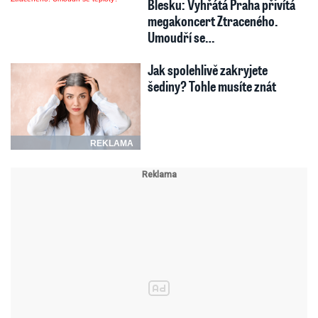
Blesku: Vyhřátá Praha přivítá
megakoncert Ztraceného.
Umoudří se…
Jak spolehlivě zakryjete
šediny? Tohle musíte znát
REKLAMA