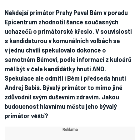
Někdejší primátor Prahy Pavel Bém v pořadu
Epicentrum zhodnotil šance současných
uchazečů o primátorské křeslo. V souvislosti
s kandidaturou v komunálních volbách se
v jednu chvíli spekulovalo dokonce o
samotném Bémovi, podle informací z kuloárů
měl být v čele kandidátky hnutí ANO.
Spekulace ale odmítl i Bém i předseda hnutí
Andrej Babiš. Bývalý primátor to mimo jiné
zdůvodnil svým duševním zdravím. Jakou
budoucnost hlavnímu městu jeho bývalý
primátor věští?