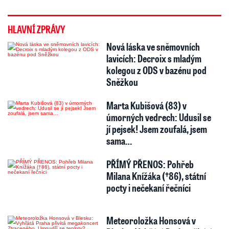
HLAVNÍ ZPRÁVY
Nová láska ve sněmovních
lavicích: Decroix s mladým
kolegou z ODS v bazénu pod
Sněžkou
Marta Kubišová (83) v
úmorných vedrech: Udusil se
jí pejsek! Jsem zoufalá, jsem
sama…
PŘÍMÝ PŘENOS: Pohřeb
Milana Knížáka (†86), státní
pocty i nečekaní řečníci
Meteoroložka Honsová v