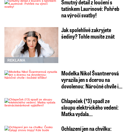
Smutný detail z loučení s
tatínkem Laurinové: Pohřeb
na výročí svatby!
Jak spolehlivě zakryjete
šediny? Tohle musíte znát
REKLAMA
Modelka Nikol Švantnerová
vyrazila jen s dcerou na
dovolenou: Náročné chvíle i…
Chlapeček (†3) spadl ze
sloupu elektrického vedení:
Matka vydala…
Ochlazení jen na chvilku: