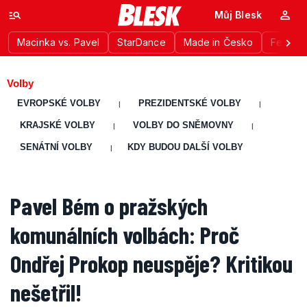
Můj Blesk
Macinka vs. Pavel
StarDance
Made in Česko
Festiva
Volby
EVROPSKÉ VOLBY
PREZIDENTSKÉ VOLBY
|
|
KRAJSKÉ VOLBY
VOLBY DO SNĚMOVNY
|
|
SENÁTNÍ VOLBY
KDY BUDOU DALŠÍ VOLBY
|
Pavel Bém o pražských
komunálních volbách: Proč
Ondřej Prokop neuspěje? Kritikou
nešetřil!