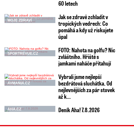
60 letech
Jak se zdravě zchladit v
MOJE ZDRAVÍ
tropických vedrech: Co
pomáhá a kdy už riskujete
úpal
FOTO: Nahota na golfu? Nic
SPORTREVUE.CZ
zvláštního. Hřiště s
jamkami naháče přitahují
Vybrali jsme nejlepší
bezdrátová sluchátka. Od
AVMANIA.CZ
nejlevnějších za pár stovek
až k…
Deník Aha! 7.8.2026
AHA.CZ