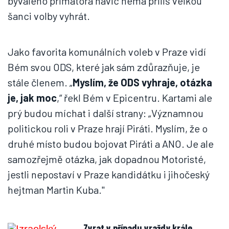
bývalého primátora navíc nemá příliš velkou
šanci volby vyhrát.
Jako favorita komunálních voleb v Praze vidí
Bém svou ODS, které jak sám zdůrazňuje, je
stále členem. „
Myslím, že ODS vyhraje, otázka
je, jak moc
,“ řekl Bém v Epicentru. Kartami ale
prý budou míchat i další strany: „Významnou
politickou roli v Praze hrají Piráti. Myslím, že o
druhé místo budou bojovat Piráti a ANO. Je ale
samozřejmě otázka, jak dopadnou Motoristé,
jestli nepostaví v Praze kandidátku i jihočeský
hejtman Martin Kuba."
Zvrat v případu vraždy krále