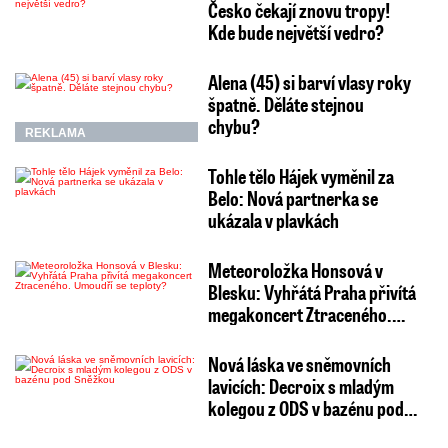
Česko čekají znovu tropy!
Kde bude největší vedro?
Alena (45) si barví vlasy roky
špatně. Děláte stejnou
chybu?
REKLAMA
Tohle tělo Hájek vyměnil za
Belo: Nová partnerka se
ukázala v plavkách
Meteoroložka Honsová v
Blesku: Vyhřátá Praha přivítá
megakoncert Ztraceného.…
Nová láska ve sněmovních
lavicích: Decroix s mladým
kolegou z ODS v bazénu pod…