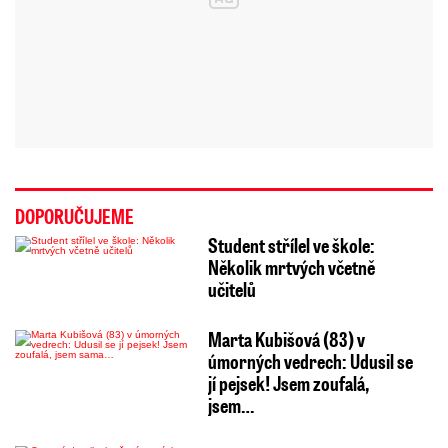
DOPORUČUJEME
Student střílel ve škole:
Několik mrtvých včetně
učitelů
Marta Kubišová (83) v
úmorných vedrech: Udusil se
jí pejsek! Jsem zoufalá,
jsem…