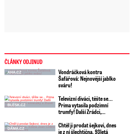
ČLÁNKY ODJINUD
Vondráčková kontra
AHA.CZ
Šafářová: Nejnovější jablko
sváru!
Televizní diváci, těšte se...
Prima vytasila podzimní
BLESK.CZ
trumfy! Další Zrádci,…
Chtěl ji prodat šejkovi, dnes
DÁMA.CZ
je z ní šlechtična. 93letá