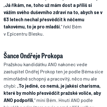
„
Já říkám, ne, toho už mám dost a příliš si
vážím svého duševního zdraví na to, abych se v
63 letech nechal přesvědčit k něčemu
takovému, to je pro mladší
,“ řekl Bém
v Epicentru Blesku.
Šance Ondřeje Prokopa
Pražskou kandidátku ANO nakonec vede
zastupitel Ondřej Prokop ten je podle Béma sice
mimořádně schopný a pracovitý, něco mu ale
chybí: „
To jediné, co nemá, je jakési charisma,
které by mohlo přesvědčit pražské voliče, aby
ANO podpořili
,“ míní Bém. Hnutí ANO podle