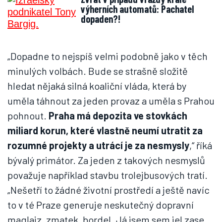
výherních automatů: Pachatel
dopaden?!
„Dopadne to nejspíš velmi podobně jako v těch
minulých volbách. Bude se strašně složitě
hledat nějaká silná koaliční vláda, která by
uměla táhnout za jeden provaz a uměla s Prahou
pohnout.
Praha má depozita ve stovkách
miliard korun, které vlastně neumí utratit za
rozumné projekty a utrácí je za nesmysly
,“ říká
bývalý primátor. Za jeden z takových nesmyslů
považuje například stavbu trolejbusových tratí.
„Nešetří to žádné životní prostředí a ještě navíc
to v té Praze generuje neskutečný dopravní
maglajz, zmatek, bordel. Já jsem sem jel zase