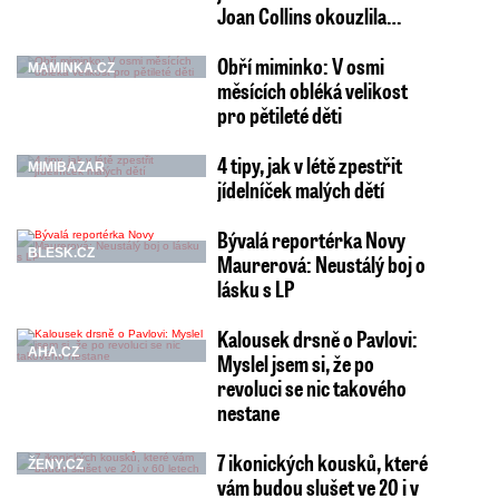
Joan Collins okouzlila…
Obří miminko: V osmi
MAMINKA.CZ
měsících obléká velikost
pro pětileté děti
4 tipy, jak v létě zpestřit
MIMIBAZAR
jídelníček malých dětí
Bývalá reportérka Novy
BLESK.CZ
Maurerová: Neustálý boj o
lásku s LP
Kalousek drsně o Pavlovi:
AHA.CZ
Myslel jsem si, že po
revoluci se nic takového
nestane
7 ikonických kousků, které
ŽENY.CZ
vám budou slušet ve 20 i v