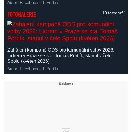
Autor: Facebook - T. Portlík
FOTOGALERIE
10 fotografií
Zahájení kampaně ODS pro komunální volby 2026:
Lídrem v Praze se stal Tomáš Portlík, stanul v čele
Spolu (květen 2026)
Autor: Facebook - T. Portlík