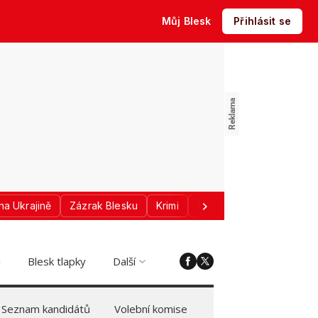
Můj Blesk
Přihlásit se
na Ukrajině
Zázrak Blesku
Krimi
Donald Trump
Sport
i
Blesk tlapky
Další
Seznam kandidátů
Volební komise