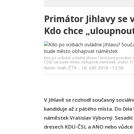
Primátor Jihlavy se 
Kdo chce „uloupnout
Kdo po volbách ovládne Jihlavu? Současný primátor 
ČSSD tak bude město obhajovat náměstek (Autor: Pr
Autor: mah, ČTK -
18. září 2018
•
12:56
V Jihlavě se rozhodl současný sociál
kandiduje až z pátého místa. Do čela
náměstek Vratislav Výborný. Sesadit 
dresech KDU-ČSL a ANO nebo vůdce ši