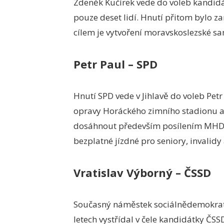
Zdeněk Kučírek vede do voleb kandidá
pouze deset lidí. Hnutí přitom bylo z
cílem je vytvoření moravskoslezské s
Petr Paul – SPD
Hnutí SPD vede v Jihlavě do voleb Petr 
opravy Horáckého zimního stadionu a 
dosáhnout především posílením MHD. 
bezplatné jízdné pro seniory, invalidy
Vratislav Výborný – ČSSD
Současný náměstek sociálnědemokrati
letech vystřídal v čele kandidátky Č