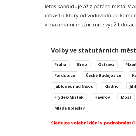
letos kandiduje až z pátého místa. V a
infrastruktury od vodovodů po komuni
v maximální možné míře využít dotace
Volby ve statutárních měs
Praha
Brno
Ostrava
Plze
Pardubice
České Budějovice
K
Jablonec nad Nisou
Kladno
Jih
Frýdek-Místek
Havířov
Most
Mladá Boleslav
Sledujte volební dění v podrobném O