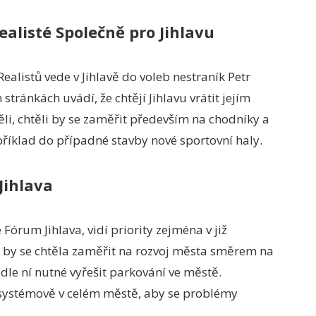
ealisté Společně pro Jihlavu
listů vede v Jihlavě do voleb nestraník Petr
tránkách uvádí, že chtějí Jihlavu vrátit jejím
i, chtěli by se zaměřit především na chodníky a
příklad do případné stavby nové sportovní haly.
Jihlava
Fórum Jihlava, vidí priority zejména v již
ň by se chtěla zaměřit na rozvoj města směrem na
odle ní nutné vyřešit parkování ve městě.
t systémově v celém městě, aby se problémy