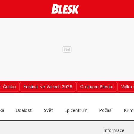
n Česko
Festival ve Varech 2026
Ordinace Blesku
Válka 
ika
Události
Svět
Epicentrum
Počasí
Krim
Informace