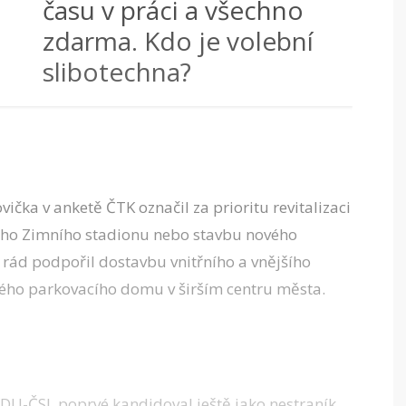
času v práci a všechno
zdarma. Kdo je volební
slibotechna?
čka v anketě ČTK označil za prioritu revitalizaci
ho Zimního stadionu nebo stavbu nového
rád podpořil dostavbu vnitřního a vnějšího
ho parkovacího domu v širším centru města.
U-ČSL poprvé kandidoval ještě jako nestraník