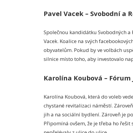
Pavel Vacek – Svobodní a R
Společnou kandidátku Svobodných a Rea
Vacek. Koalice na svých facebookových s
obyvatelům. Pokud by ve volbách uspěl
silnice místo toho, aby investovalo na
Karolína Koubová – Fórum 
Karolína Koubová, která do voleb vede 
chystané revitalizaci náměstí. Zárove
jih a na sociální bydlení. Zároveň je p
Připomíná ovšem, že je třeba ho řeši
nepřelévaly z ulice do ulice.