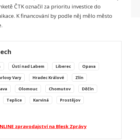
nketě ČTK označil za prioritu investice do
kace. K financování by podle něj mělo město
.
tech
ň
Ústí nad Labem
Liberec
Opava
arlovy Vary
Hradec Králové
Zlín
lava
Olomouc
Chomutov
Děčín
Teplice
Karviná
Prostějov
NLINE zpravodajství na Blesk Zprávy