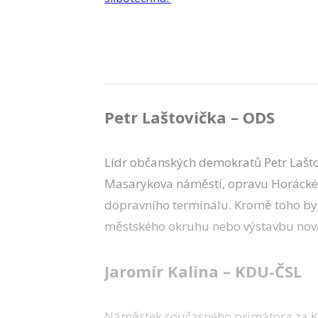
Petr Laštovička – ODS
Lídr občanských demokratů Petr Laštovi
Masarykova náměstí, opravu Horácké
dopravního terminálu. Kromě toho by 
městského okruhu nebo výstavbu nové
Jaromír Kalina – KDU-ČSL
Náměstek současného primátora za KD