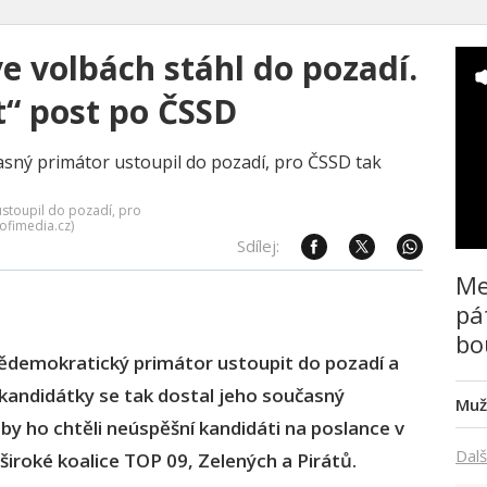
ve volbách stáhl do pozadí.
“ post po ČSSD
ustoupil do pozadí, pro
ofimedia.cz)
Sdílej:
Me
pá
bo
nědemokratický primátor ustoupit do pozadí a
 kandidátky se tak dostal jeho současný
Muž
by ho chtěli neúspěšní kandidáti na poslance v
Dalš
roké koalice TOP 09, Zelených a Pirátů.