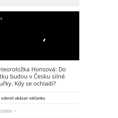
teoroložka Honsová: Do
tku budou v Česku silné
uřky. Kdy se ochladí?
 odmítl ukázat občanku
í videa