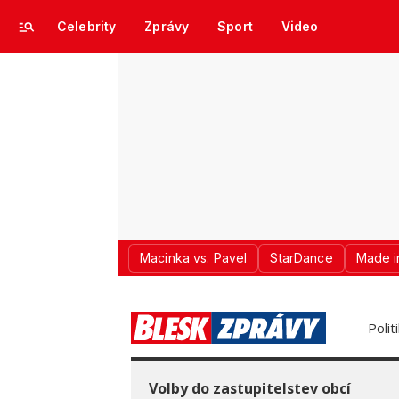
Celebrity
Zprávy
Sport
Video
Macinka vs. Pavel
StarDance
Made i
Polit
Volby do zastupitelstev obcí