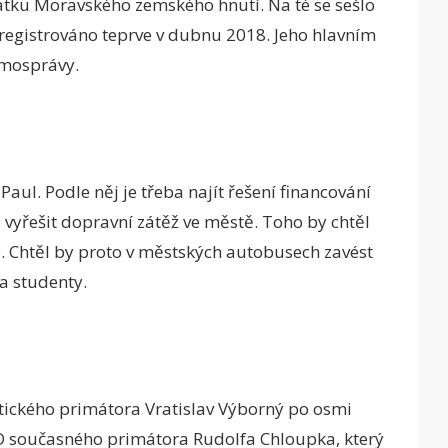
tku Moravského zemského hnutí. Na té se sešlo
aregistrováno teprve v dubnu 2018. Jeho hlavním
amosprávy.
Paul. Podle něj je třeba najít řešení financování
vyřešit dopravní zátěž ve městě. Toho by chtěl
Chtěl by proto v městských autobusech zavést
 a studenty.
ckého primátora Vratislav Výborný po osmi
SSD současného primátora Rudolfa Chloupka, který