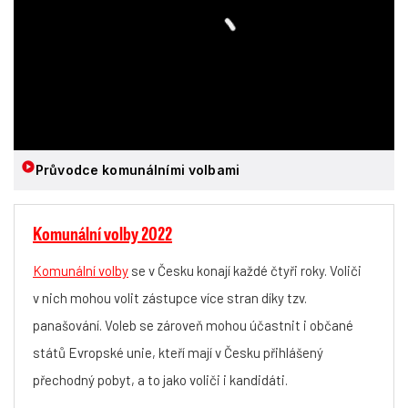
Průvodce komunálními volbami
Komunální volby 2022
Komunální volby
se v Česku konají každé čtyři roky. Voliči
v nich mohou volit zástupce více stran díky tzv.
panašování. Voleb se zároveň mohou účastnit i občané
států Evropské unie, kteří mají v Česku přihlášený
přechodný pobyt, a to jako voliči i kandidáti.