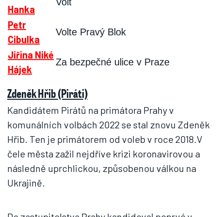
Volt
Hanka
Petr
Volte Pravý Blok
Cibulka
Jiřina Niké
Za bezpečné ulice v Praze
Hájek
Zdeněk Hřib (Piráti)
Kandidátem Pirátů na primátora Prahy v
komunálních volbách 2022 se stal znovu Zdeněk
Hřib. Ten je primátorem od voleb v roce 2018.V
čele města zažil nejdříve krizi koronavirovou a
následně uprchlickou, způsobenou válkou na
Ukrajině.
Do zastupitelstva Prahy kandidoval poprvé v