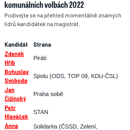
komunálních volbách 2022
Podívejte se na přehled momentálně známých
lídrů kandidátek na magistrát.
Kandidát
Strana
Zdeněk
Piráti
Hřib
Bohuslav
Spolu (ODS, TOP 09, KDU-ČSL)
Svoboda
Jan
Praha sobě
Čižinský
Petr
STAN
Hlaváček
Anna
Solidarita (ČSSD, Zelení,