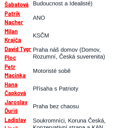
Budoucnost a Idealisté)
Šabatová
Patrik
ANO
Nacher
Milan
KSČM
Krajča
David Tygr
Praha náš domov (Domov,
Rozumní, Česká suverenita)
Ploc
Petr
Motoristé sobě
Macinka
Hana
Přísaha s Patrioty
Čapková
Jaroslav
Praha bez chaosu
Ďuriš
Ladislav
Soukromníci, Koruna Česká,
Konzervativní strana a KAN