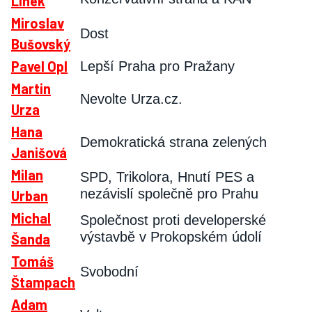
Linek
Miroslav
Dost
Bušovský
Pavel Opl
Lepší Praha pro Pražany
Martin
Nevolte Urza.cz.
Urza
Hana
Demokratická strana zelených
Janišová
Milan
SPD, Trikolora, Hnutí PES a
nezávislí společně pro Prahu
Urban
Michal
Společnost proti developerské
výstavbě v Prokopském údolí
Šanda
Tomáš
Svobodní
Štampach
Adam