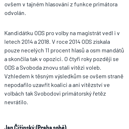
ovšem v tajném hlasování z funkce primátora
odvolán.
Kandidátku ODS pro volby na magistrát vedl i v
letech 2014 a 2018. V roce 2014 ODS získala
pouze necelých 11 procent hlasů a osm mandátů
a skončila tak v opozici. O čtyři roky později se
ODS a Svoboda znovu stali vítězi voleb.
Vzhledem k těsným výsledkům se ovšem straně
nepodařilo uzavřít koalici a ani vítězství ve
volbách tak Svobodovi primátorský řetěz
nevrátilo.
Jan Čižinský (Praha sobě)