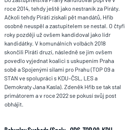
roce 2014, tehdy ještě jako nestraník za Piráty.
Ačkoli tehdy Piráti získali pět mandátů, Hřib
osobně neuspěl a zastupitelem se nestal. O čtyři
roky později už ovšem kandidoval jako lídr
kandidátky. V komunálních volbách 2018
skončili Piráti druzí, následně se jim ovšem
povedlo vyjednat koalici s uskupením Praha
sobě a Spojenými silami pro Prahu (TOP 09 a
STAN ve spolupráci s KDU–ČSL, LES a
Demokraty Jana Kasla). Zdeněk Hřib se tak stal
primátorem a v roce 2022 se pokusí svůj post
obhájit.
Bohuslav Svoboda (Spolu – ODS, TOP 09, KDU-