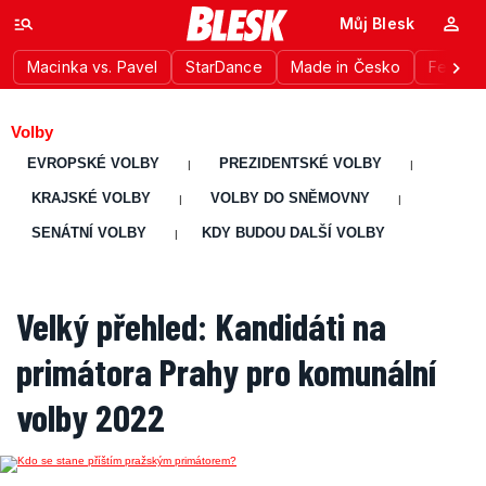
Můj Blesk
Macinka vs. Pavel
StarDance
Made in Česko
Festiva
Volby
EVROPSKÉ VOLBY
PREZIDENTSKÉ VOLBY
|
|
KRAJSKÉ VOLBY
VOLBY DO SNĚMOVNY
|
|
SENÁTNÍ VOLBY
KDY BUDOU DALŠÍ VOLBY
|
Velký přehled: Kandidáti na
primátora Prahy pro komunální
volby 2022