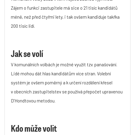
Zájem o funkci zastupitele má sice o 21 tisíc kandidátů
méně, než před čtyřmi lety, i tak ovšem kandiduje takřka
200 tisíc lidí.
Jak se volí
V komunálních volbách je možné využít tzv. panašování.
Lidé mohou dát hlas kandidátům více stran. Volební
systém je ovšem poměrný a k určení rozdělení křesel
v obecních zastupitelstev se používá přepočet upravenou
D’Hondtovou metodou.
Kdo může volit